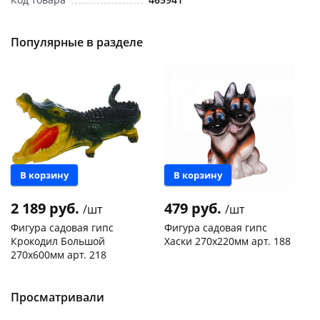
Популярные в разделе
раз в 2 недели
В корзину
В корзину
2 189 руб.
479 руб.
/шт
/шт
Фигура садовая гипс
Фигура садовая гипс
Крокодил Большой
Хаски 270х220мм арт. 188
270х600мм арт. 218
Пошехонское ш, 18
1 шт
Чернышевского,
2
склад
шт
Код товара
465944
Чернышевского,
1
Просматривали
147а
шт