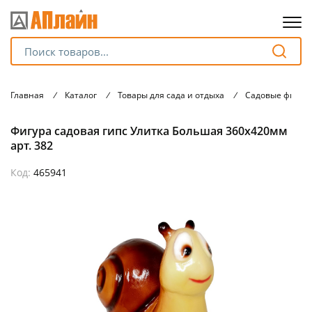
Для клиентов всех банков
Главная
/
Каталог
/
Товары для сада и отдыха
/
Садовые фигур
Разбейте
Фигура садовая гипс Улитка Большая 360х420мм
оплату
на части
арт. 382
без переплат
Код:
465941
График платежей
Сегодня
25
%