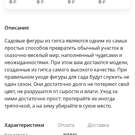
0
₽
0
₽
0
₽
0
₽
об оплате Плайтом
Описание
Остались вопросы?
25
Садовые фигуры из гипса являются одним из самых
8 800 302-02-51
простых способов превратить обычный участок в
plait.ru
раз в 2
сказочно-веселый мир, наполненный чудесами и
недели
неожиданностями. При этом вам достаются модели,
созданные из гипса самого высокого качества. При
правильном уходе фигуры для сада будут служить не
один сезон. Они достаточно долго не потеряют свой
цвет, не разрушатся от сырости и влаги. Уход за
ними достаточно прост: протирайте их иногда
тряпочкой, а на зиму убирайте в сухое место.
Характеристики
Оплата
Доставка
Код товара
465941