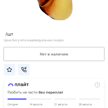
Добавляйте товары
в корзину
Оплачивайте сегодня только
/шт
25
% картой любого банка
Цена без учёта индивидуальных скидок
Получайте товар
Нет в наличии
выбранный способом
Оставшиеся
75
% будут
списываться
с вашей карты
по
25
%
каждые 2 недели
Разбить на части
без переплат
Сегодня
14 августа
21 августа
28 августа
Подробнее