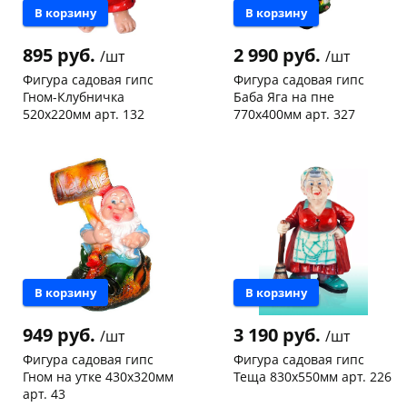
В корзину
В корзину
895 руб.
2 990 руб.
/шт
/шт
Фигура садовая гипс
Фигура садовая гипс
Гном-Клубничка
Баба Яга на пне
520х220мм арт. 132
770х400мм арт. 327
Пошехонское ш, 18
1 шт
Пошехонское ш, 18
1 шт
Код товара
131994
Код товара
131993
В корзину
В корзину
949 руб.
3 190 руб.
/шт
/шт
Фигура садовая гипс
Фигура садовая гипс
Гном на утке 430х320мм
Теща 830х550мм арт. 226
арт. 43