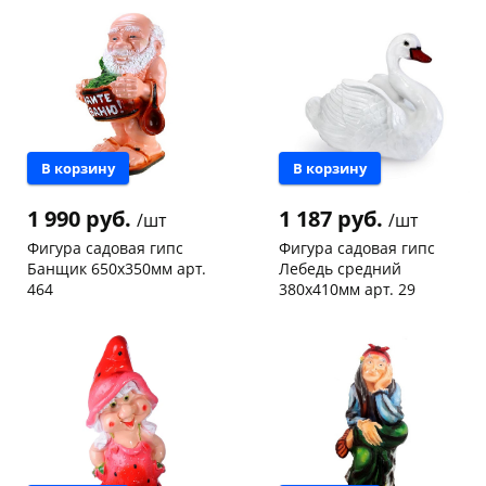
Пошехонское ш, 18
1 шт
Чернышевского,
1
Код товара
465922
147а
шт
Конева, 36
1 шт
Код товара
465923
В корзину
В корзину
1 990 руб.
1 187 руб.
/шт
/шт
Фигура садовая гипс
Фигура садовая гипс
Банщик 650х350мм арт.
Лебедь средний
464
380х410мм арт. 29
Чернышевского,
1
Чернышевского,
1
склад
шт
склад
шт
Код товара
132072
Код товара
132075