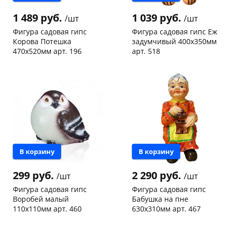
1 489 руб.
1 039 руб.
/шт
/шт
Фигура садовая гипс
Фигура садовая гипс Еж
Корова Потешка
задумчивый 400х350мм
470х520мм арт. 196
арт. 518
Чернышевского,
2
Чернышевского,
2
склад
шт
склад
шт
Конева, 36
1 шт
Код товара
465925
Код товара
465926
В корзину
В корзину
299 руб.
2 290 руб.
/шт
/шт
Фигура садовая гипс
Фигура садовая гипс
Воробей малый
Бабушка на пне
110х110мм арт. 460
630х310мм арт. 467
Чернышевского,
2
Конева, 36
1 шт
склад
шт