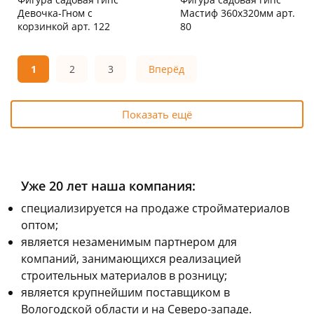
Девочка-Гном с
Мастиф 360х320мм арт.
корзинкой арт. 122
80
Чернышевского,
1
Чернышевского,
2
147а
шт
склад
шт
Код товара
130827
Код товара
130816
1
2
3
Вперёд
Показать ещё
Уже 20 лет наша компания:
cпециализируется на продаже стройматериалов
оптом;
является незаменимым партнером для
компаний, занимающихся реализацией
строительных материалов в розницу;
является крупнейшим поставщиком в
Вологодской области и на Северо-западе.