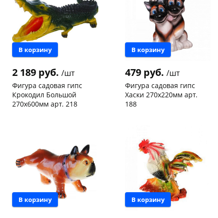
Добавляйте товары
в корзину
В корзину
В корзину
Оплачивайте сегодня только
2 189 руб.
479 руб.
25
% картой любого банка
/шт
/шт
Фигура садовая гипс
Фигура садовая гипс
Крокодил Большой
Хаски 270х220мм арт.
Получайте товар
270х600мм арт. 218
188
выбранный способом
Пошехонское ш, 18
1 шт
Чернышевского,
2
склад
шт
Код товара
465944
Чернышевского,
1
147а
шт
Оставшиеся
75
% будут
Код товара
465943
списываться
с вашей карты
по
25
%
каждые 2 недели
В корзину
В корзину
Подробнее