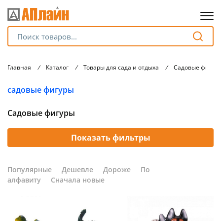
Для клиентов всех банков
Главная
/
Каталог
/
Товары для сада и отдыха
/
Садовые фигур
Разбейте
садовые фигуры
оплату
на части
без переплат
Садовые фигуры
Показать фильтры
График платежей
Популярные
Дешевле
Дороже
По
алфавиту
Сначала новые
Сегодня
25
%