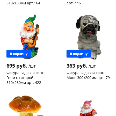
310х180мм арт.164
арт. 445
Чернышевского,
1
Чернышевского,
1
147а
шт
147а
шт
Пошехонское ш, 18
1 шт
Код товара
130776
Код товара
130818
В корзину
В корзину
695 руб.
363 руб.
/шт
/шт
Фигура садовая гипс
Фигура садовая гипс
Гном с гитарой
Мопс 300х200мм арт. 79
510х260мм арт. 422
Чернышевского,
3
Чернышевского,
1
склад
шт
147а
шт
Код товара
130774
Код товара
130817