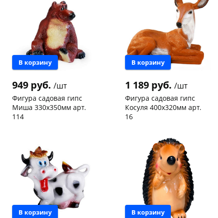
В корзину
В корзину
раз в 2 недели
949 руб.
1 189 руб.
/шт
/шт
Фигура садовая гипс
Фигура садовая гипс
Миша 330х350мм арт.
Косуля 400х320мм арт.
114
16
Чернышевского,
3
Чернышевского,
1
склад
шт
склад
шт
Чернышевского,
1
Пошехонское ш, 18
1 шт
147а
шт
Код товара
465927
Пошехонское ш, 18
1 шт
Код товара
465928
В корзину
В корзину