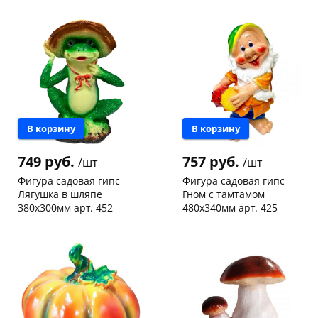
Чернышевского,
1
Чернышевского,
1
склад
шт
склад
шт
Код товара
131947
Код товара
131838
В корзину
В корзину
749 руб.
757 руб.
/шт
/шт
Фигура садовая гипс
Фигура садовая гипс
Лягушка в шляпе
Гном с тамтамом
380х300мм арт. 452
480х340мм арт. 425
Чернышевского,
1
Чернышевского,
1
склад
шт
склад
шт
Конева, 36
1 шт
Код товара
131837
Код товара
131834