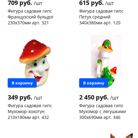
709 руб.
615 руб.
/шт
/шт
об оплате Плайтом
Фигура садовая гипс
Фигура садовая гипс
Французский бульдог
Петух средний
230х370мм арт. 321
340х380мм арт. 120
Чернышевского,
1
Чернышевского,
1
склад
шт
147а
шт
Остались вопросы?
25
Чернышевского,
1
Пошехонское ш, 18
1 шт
147а
шт
8 800 302-02-51
Код товара
465939
Пошехонское ш, 18
1 шт
plait.ru
раз в 2
Код товара
465942
недели
В корзину
В корзину
349 руб.
2 450 руб.
/шт
/шт
Фигура садовая гипс
Фигура садовая гипс
Мухомор-хохотун
Мухомор с лягушками
210х180мм арт. 432
300х690мм арт. 346
Чернышевского,
2
Конева, 36
1 шт
склад
шт
Код товара
465933
Код товара
465938