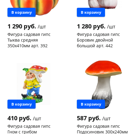
В корзину
В корзину
1 290 руб.
1 280 руб.
/шт
/шт
Фигура садовая гипс
Фигура садовая гипс
Тыква средняя
Боровик двойной
350х410мм арт. 392
большой арт. 442
Конева, 36
1 шт
Конева, 36
1 шт
Код товара
130823
Код товара
130771
В корзину
В корзину
410 руб.
587 руб.
/шт
/шт
Фигура садовая гипс
Фигура садовая гипс
Гном с грибом
Подосиновик 300х240мм