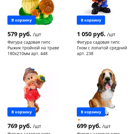
В корзину
В корзину
579 руб.
1 050 руб.
/шт
/шт
Фигура садовая гипс
Фигура садовая гипс
Рыжик тройной на траве
Гном с лопатой средний
180х210мм арт. 448
арт. 238
Чернышевского,
2
Чернышевского,
1
склад
шт
склад
шт
Чернышевского,
1
Код товара
130778
147а
шт
Код товара
130819
В корзину
В корзину
769 руб.
699 руб.
/шт
/шт
Фигура садовая гипс
Фигура садовая гипс