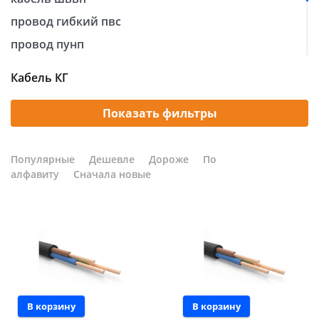
провод гибкий пвс
Добавляйте товары
в корзину
провод пунп
провод пугнп
Кабель КГ
Оплачивайте сегодня только
кабель кг
25
% картой любого банка
кабель nym
Показать фильтры
провод пугв
Получайте товар
Популярные
Дешевле
Дороже
По
выбранный способом
алфавиту
Сначала новые
Оставшиеся
75
% будут
списываться
с вашей карты
по
25
%
каждые 2 недели
В корзину
В корзину
Подробнее