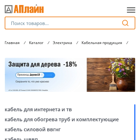
Для клиентов всех банков
Главная
/
Каталог
/
Электрика
/
Кабельная продукция
/
Кабе
Разбейте
оплату
на части
без переплат
График платежей
кабель для интернета и тв
Сегодня
кабель для обогрева труб и комплектующие
25
%
кабель силовой ввгнг
кабель шввп