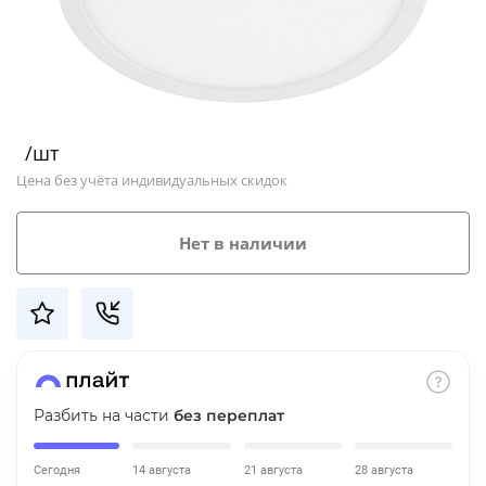
Добавляйте товары
в корзину
Оплачивайте сегодня только
/шт
25
% картой любого банка
Цена без учёта индивидуальных скидок
Получайте товар
Нет в наличии
выбранный способом
Оставшиеся
75
% будут
списываться
с вашей карты
по
25
%
каждые 2 недели
Разбить на части
без переплат
Сегодня
14 августа
21 августа
28 августа
Подробнее