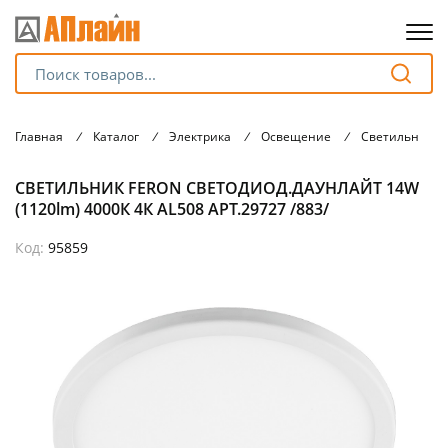
Для клиентов всех банков
Главная
/
Каталог
/
Электрика
/
Освещение
/
Светильники
Разбейте
СВЕТИЛЬНИК FERON СВЕТОДИОД.ДАУНЛАЙТ 14W
оплату
на части
(1120lm) 4000К 4К AL508 АРТ.29727 /883/
без переплат
Код:
95859
График платежей
Сегодня
25
%