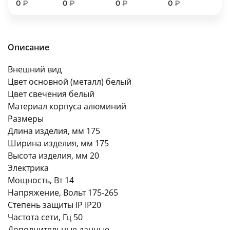
0
₽
0
₽
0
₽
0
₽
об оплате Плайтом
Описание
Остались вопросы?
25
Внешний вид
8 800 302-02-51
Цвет основной (металл) белый
plait.ru
раз в 2
Цвет свечения белый
недели
Материал корпуса алюминий
Размеры
Длина изделия, мм 175
Ширина изделия, мм 175
Высота изделия, мм 20
Электрика
Мощность, Вт 14
Напряжение, Вольт 175-265
Степень защиты IP IP20
Частота сети, Гц 50
Дополнительные данные