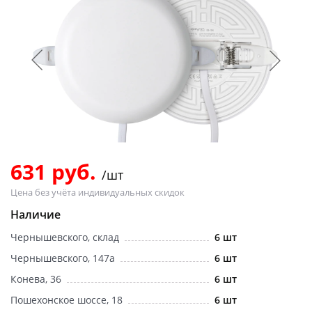
Добавляйте товары
в корзину
Оплачивайте сегодня только
25
% картой любого банка
Получайте товар
выбранный способом
631 руб.
/шт
Цена без учёта индивидуальных скидок
Оставшиеся
75
% будут
Наличие
списываться
с вашей карты
Чернышевского, склад
6 шт
по
25
%
каждые 2 недели
Чернышевского, 147а
6 шт
Конева, 36
6 шт
Пошехонское шоссе, 18
6 шт
Подробнее