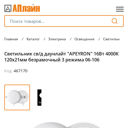
Для клиентов всех банков
Главная
/
Каталог
/
Электрика
/
Освещение
/
Светильники
Разбейте
Светильник св/д даунлайт "APEYRON" 16Вт 4000К
оплату
на части
120х21мм безрамочный 3 режима 06-106
без переплат
Код:
467170
График платежей
Сегодня
25
%