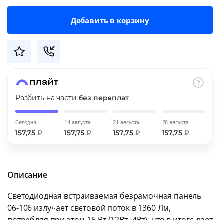
об оплате Плайтом
Добавить в корзину
Остались вопросы?
25
8 800 302-02-51
plait.ru
раз в 2
Разбить на части
без переплат
недели
Сегодня
14 августа
21 августа
28 августа
157,75
₽
157,75
₽
157,75
₽
157,75
₽
Описание
Светодиодная встраиваемая безрамочная панель
06-106 излучает световой поток в 1360 Лм,
потребляя при этом 16 Вт (12Вт+4Вт), что в итоге дает