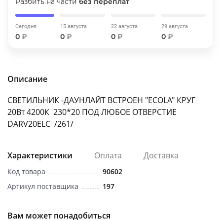
Разбить на части
без переплат
об оплате Плайтом
Сегодня
15 августа
22 августа
29 августа
0
₽
0
₽
0
₽
0
₽
Остались вопросы?
25
8 800 302-02-51
Описание
plait.ru
раз в 2
недели
СВЕТИЛЬНИК -ДАУНЛАЙТ ВСТРОЕН "ECOLA" КРУГ
20Вт 4200К 230*20 ПОД ЛЮБОЕ ОТВЕРСТИЕ
DARV20ELC /261/
Характеристики
Оплата
Доставка
Код товара
90602
Артикул поставщика
197
Вам может понадобиться