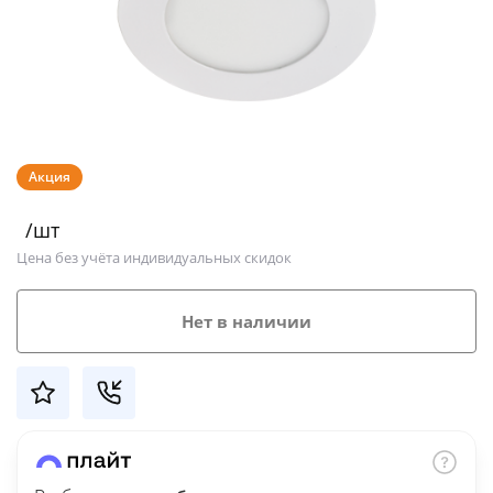
Добавляйте товары
в корзину
Оплачивайте сегодня только
25
% картой любого банка
Акция
/шт
Получайте товар
Цена без учёта индивидуальных скидок
выбранный способом
Нет в наличии
Оставшиеся
75
% будут
списываться
с вашей карты
по
25
%
каждые 2 недели
Подробнее