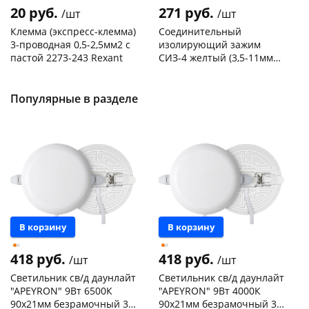
20 руб.
271 руб.
/шт
/шт
Клемма (экспресс-клемма)
Соединительный
3-проводная 0,5-2,5мм2 с
изолирующий зажим
пастой 2273-243 Rexant
СИЗ-4 желтый (3,5-11мм2)
50шт
Код товара
103195
Код товара
109176
Популярные в разделе
В корзину
В корзину
418 руб.
418 руб.
/шт
/шт
Светильник св/д даунлайт
Светильник св/д даунлайт
"APEYRON" 9Вт 6500К
"APEYRON" 9Вт 4000К
90х21мм безрамочный 3
90х21мм безрамочный 3