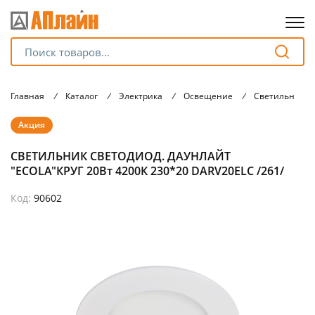
Для клиентов всех банков
Главная
/
Каталог
/
Электрика
/
Освещение
/
Светильники
Разбейте
Акция
оплату
на части
СВЕТИЛЬНИК СВЕТОДИОД. ДАУНЛАЙТ
без переплат
"ECOLA"КРУГ 20Вт 4200К 230*20 DARV20ELC /261/
Код:
90602
График платежей
Сегодня
25
%