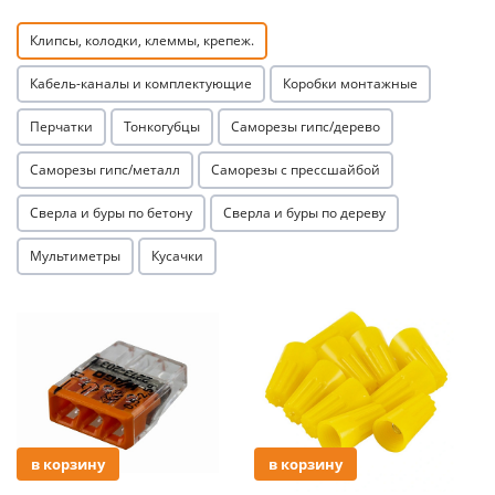
Клипсы, колодки, клеммы, крепеж.
Кабель-каналы и комплектующие
Коробки монтажные
Перчатки
Тонкогубцы
Саморезы гипс/дерево
раз в 2 недели
Саморезы гипс/металл
Саморезы с прессшайбой
Сверла и буры по бетону
Сверла и буры по дереву
Мультиметры
Кусачки
Акция
Акция
в корзину
в корзину