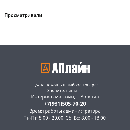
режима 06-102
режима 06-101
Чернышевского,
6
Чернышевского,
5
склад
шт
склад
шт
Чернышевского,
3
Чернышевского,
7
Просматривали
147а
шт
147а
шт
Конева, 36
6 шт
Конева, 36
6 шт
Пошехонское ш, 18
6 шт
Пошехонское ш, 18
6 шт
Код товара
467173
Код товара
467172
Нужна помощь в выборе товара?
Звоните, пишите!
Интернет- магазин, г. Вологда
+7(931)505-70-20
Время работы администратора
Пн-Пт: 8.00 - 20.00, Сб, Вс: 8.00 - 18.00