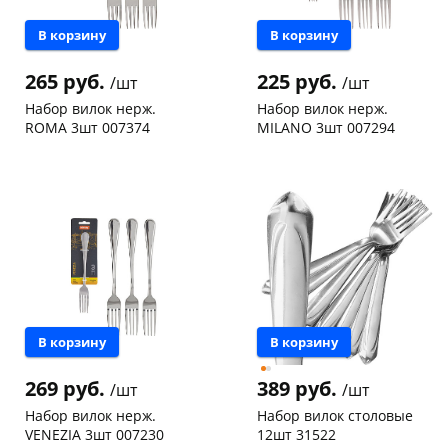
В корзину
В корзину
265 руб.
225 руб.
/шт
/шт
Набор вилок нерж.
Набор вилок нерж.
ROMA 3шт 007374
MILANO 3шт 007294
Чернышевского,
16
Чернышевского,
7
склад
шт
склад
шт
Чернышевского,
6
Чернышевского,
5
147а
шт
147а
шт
Конева, 36
3 шт
Конева, 36
8 шт
Пошехонское ш, 18
8 шт
Пошехонское ш, 18
4 шт
Код товара
122118
Код товара
122117
В корзину
В корзину
269 руб.
389 руб.
/шт
/шт
Набор вилок нерж.
Набор вилок столовые
VENEZIA 3шт 007230
12шт 31522