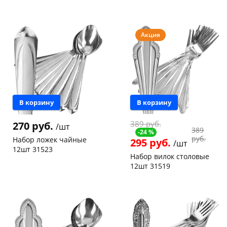
Чернышевского,
4
Конева, 36
1 шт
склад
шт
Код товара
117598
Чернышевского,
2
Акция
147а
шт
Конева, 36
6 шт
Пошехонское ш, 18
8 шт
Код товара
122119
В корзину
В корзину
389 руб.
270 руб.
/шт
389
-24 %
руб.
Набор ложек чайные
295 руб.
/шт
12шт 31523
Набор вилок столовые
12шт 31519
Конева, 36
3 шт
Код товара
117597
Конева, 36
4 шт
Код товара
117595