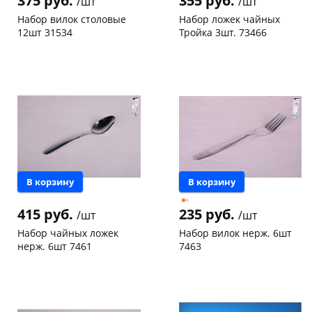
375 руб.
355 руб.
/шт
/шт
Набор вилок столовые
Набор ложек чайных
12шт 31534
Тройка 3шт. 73466
Конева, 36
2 шт
Чернышевского,
12
склад
шт
Код товара
117586
Чернышевского,
5
147а
шт
Конева, 36
3 шт
Пошехонское ш,
12
18
шт
Код товара
114832
В корзину
В корзину
415 руб.
235 руб.
/шт
/шт
Набор чайных ложек
Набор вилок нерж. 6шт
нерж. 6шт 7461
7463
Чернышевского,
4
Конева, 36
3 шт
склад
шт
Пошехонское ш, 18
1 шт
Чернышевского,
4
Код товара
113460
147а
шт