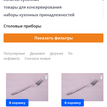
товары для консервирования
Добавляйте товары
в корзину
наборы кухонных принадлежностей
ножи, ножницы кухонные, ножеточки
Столовые приборы
Оплачивайте сегодня только
овощечистки
25
% картой любого банка
прихватки
Показать фильтры
сушилки для столовых приборов
Получайте товар
терки
Популярные
Дешевле
Дороже
По
выбранный способом
алфавиту
Сначала новые
толкушки для картофеля
штопоры и открывалки, кухонные инструменты
Оставшиеся
75
% будут
шумовки и половники
списываться
с вашей карты
по
25
%
каждые 2 недели
В корзину
В корзину
Подробнее