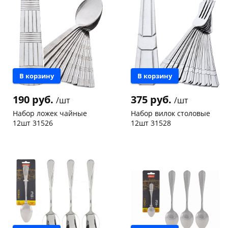
Конева, 36
4 шт
Код товара
134575
В корзину
В корзину
раз в 2 недели
190 руб.
375 руб.
/шт
/шт
Набор ложек чайные
Набор вилок столовые
12шт 31526
12шт 31528
Конева, 36
3 шт
Конева, 36
3 шт
Код товара
126181
Код товара
126185