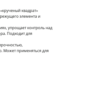
Оставшиеся
75
% будут
списываться
 «крученый квадрат»
с вашей карты
по
25
%
каждые 2 недели
 режущего элемента и
иях, упрощает контроль над
ра. Подходит для
Подробнее
об оплате Плайтом
прочностью,
ю. Может применяться для
25
раз в 2
Остались вопросы?
недели
8 800 302-02-51
plait.ru