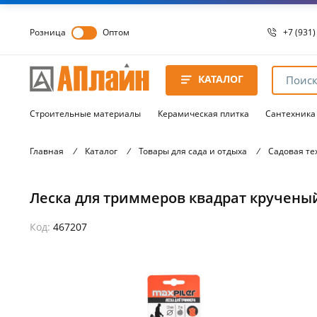
Розница
Оптом
+7 (931)
+7 (931)
8 8172 
КАТАЛОГ
8 8172 
8 8172 
Строительные материалы
Керамическая плитка
Сантехника
Главная
/
Каталог
/
Товары для сада и отдыха
/
Садовая те
Леска для триммеров квадрат крученый
Код:
467207