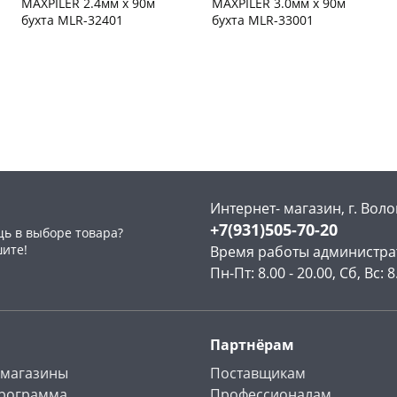
MAXPILER 2.4мм х 90м
MAXPILER 3.0мм х 90м
бухта MLR-32401
бухта MLR-33001
Чернышевского,
26
Чернышевского,
8
склад
шт
склад
шт
Чернышевского,
2
Чернышевского,
3
147а
шт
147а
шт
Конева, 36
2 шт
Конева, 36
2 шт
Пошехонское ш, 18
2 шт
Пошехонское ш, 18
2 шт
Код товара
467218
Код товара
467217
Интернет- магазин, г. Воло
+7(931)505-70-20
ь в выборе товара?
шите!
Время работы администра
Пн-Пт: 8.00 - 20.00, Сб, Вс: 8
Партнёрам
 магазины
Поставщикам
программа
Профессионалам