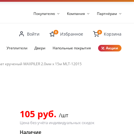
Покупателю
Компания
Партнёрам
0
0
Войти
Избранное
Корзина
Утеплители
Двери
Напольные покрытия
Акции
ат крученый MAXPILER 2.0мм х 15м MLT-12015
Закрыть
105 руб.
/шт
Цена без учёта индивидуальных скидок
Наличие