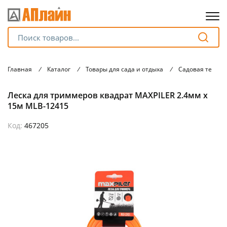
Для клиентов всех банков
Главная
/
Каталог
/
Товары для сада и отдыха
/
Садовая техник
Разбейте
Леска для триммеров квадрат MAXPILER 2.4мм х
оплату
на части
15м MLB-12415
без переплат
Код:
467205
График платежей
Сегодня
25
%