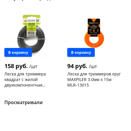
В корзину
В корзину
158 руб.
94 руб.
/шт
/шт
Леска для триммера
Леска для триммеров круг
квадрат с жилой
MAXPILER 3.0мм х 15м
двухкомпонентная
MLR-13015
усиленная 2,4мм 15м 1-
Чернышевского,
7
Чернышевского,
6
2.sale 804890
147а
шт
147а
шт
Пошехонское ш, 18
4 шт
Конева, 36
3 шт
Просматривали
Пошехонское ш, 18
6 шт
Код товара
468017
Код товара
467221