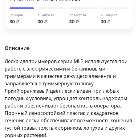
об оплате Плайтом
Сегодня
15 августа
22 августа
29 августа
30
₽
30
₽
30
₽
30
₽
Остались вопросы?
25
8 800 302-02-51
Описание
plait.ru
раз в 2
Леска для триммеров серии MLB используется при
недели
работе с электрическими и бензиновыми
триммерами в качестве режущего элемента и
заправляется в триммерную головку.
Яркий оранжевый цвет лески виден при любых
погодных условиях, упрощает контроль над ходом
работ и обеспечивает безопасность оператора.
Прочный износостойкий пластик и квадратное
сечение лески обеспечивают возможность кошения
густой травы, толстых сорняков, лопухов и других
сорных растений.