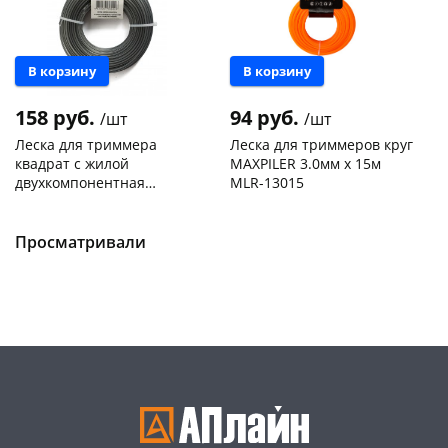
В корзину
В корзину
158 руб.
94 руб.
/шт
/шт
Леска для триммера
Леска для триммеров круг
квадрат с жилой
MAXPILER 3.0мм х 15м
двухкомпонентная
MLR-13015
усиленная 2,4мм 15м 1-
Чернышевского,
7
Чернышевского,
6
2.sale 804890
147а
шт
147а
шт
Пошехонское ш, 18
4 шт
Конева, 36
3 шт
Просматривали
Пошехонское ш, 18
6 шт
Код товара
468017
Код товара
467221