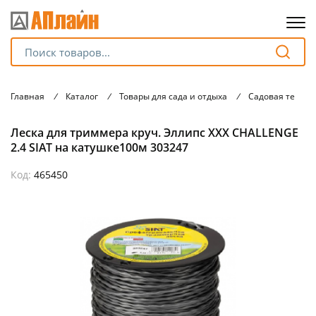
Для клиентов всех банков
Главная
/
Каталог
/
Товары для сада и отдыха
/
Садовая техник
Разбейте
Леска для триммера круч. Эллипс XXX CHALLENGE
оплату
на части
2.4 SIAT на катушке100м 303247
без переплат
Код:
465450
График платежей
Сегодня
25
%