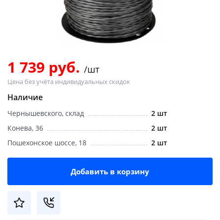
Добавляйте товары
в корзину
Оплачивайте сегодня только
1 739 руб.
/шт
25
% картой любого банка
Цена без учёта индивидуальных скидок
Наличие
Получайте товар
Чернышевского, склад
2 шт
выбранный способом
Конева, 36
2 шт
Пошехонское шоссе, 18
2 шт
Оставшиеся
75
% будут
списываться
с вашей карты
по
25
%
каждые 2 недели
Добавить в корзину
Подробнее