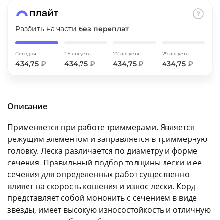
об оплате Плайтом
Разбить на части
без переплат
Сегодня
15 августа
22 августа
29 августа
Остались вопросы?
25
434,75
₽
434,75
₽
434,75
₽
434,75
₽
8 800 302-02-51
plait.ru
раз в 2
недели
Описание
Применяется при работе триммерами. Является
режущим элементом и заправляется в триммерную
головку. Леска различается по диаметру и форме
сечения. Правильный подбор толщины лески и ее
сечения для определенных работ существенно
влияет на скорость кошения и износ лески. Корд
представляет собой мононить с сечением в виде
звезды, имеет высокую износостойкость и отличную