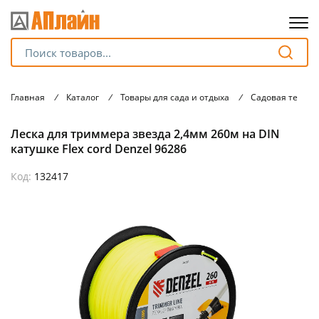
Для клиентов всех банков
Главная
/
Каталог
/
Товары для сада и отдыха
/
Садовая техник
Разбейте
Леска для триммера звезда 2,4мм 260м на DIN
оплату
на части
катушке Flex cord Denzel 96286
без переплат
Код:
132417
График платежей
Сегодня
25
%