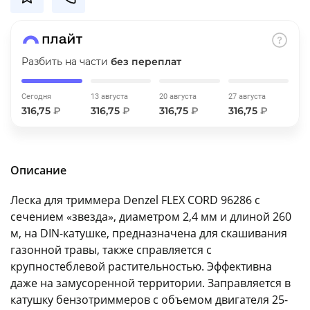
об оплате Плайтом
Разбить на части
без переплат
Остались вопросы?
25
Сегодня
13 августа
20 августа
27 августа
8 800 302-02-51
316,75
₽
316,75
₽
316,75
₽
316,75
₽
plait.ru
раз в 2
недели
Описание
Леска для триммера Denzel FLEX CORD 96286 с
сечением «звезда», диаметром 2,4 мм и длиной 260
м, на DIN-катушке, предназначена для скашивания
газонной травы, также справляется с
крупностеблевой растительностью. Эффективна
даже на замусоренной территории. Заправляется в
катушку бензотриммеров с объемом двигателя 25-