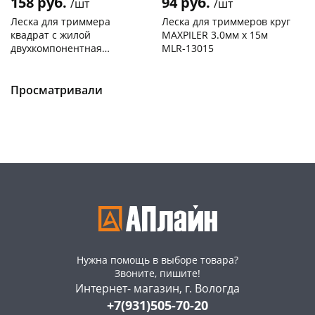
158 руб.
94 руб.
/шт
/шт
Леска для триммера
Леска для триммеров круг
квадрат с жилой
MAXPILER 3.0мм х 15м
двухкомпонентная
MLR-13015
усиленная 2,4мм 15м 1-
Чернышевского,
9
Чернышевского,
19
2.sale 804890
147а
шт
склад
шт
Конева, 36
1 шт
Чернышевского,
8
Просматривали
147а
шт
Пошехонское ш, 18
6 шт
Конева, 36
5 шт
Код товара
468017
Пошехонское ш, 18
8 шт
Код товара
467221
Нужна помощь в выборе товара?
Звоните, пишите!
Интернет- магазин, г. Вологда
+7(931)505-70-20