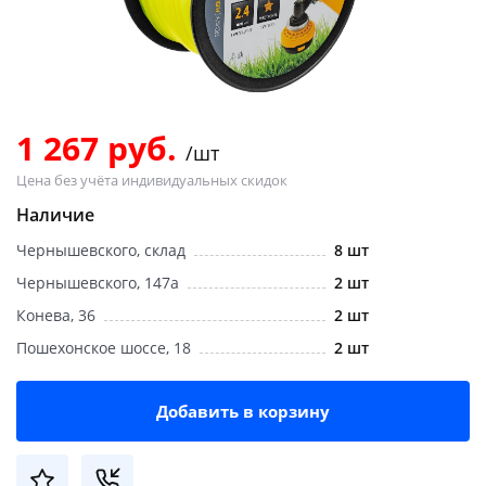
Добавляйте товары
в корзину
Оплачивайте сегодня только
1 267 руб.
/шт
25
% картой любого банка
Цена без учёта индивидуальных скидок
Наличие
Получайте товар
Чернышевского, склад
8 шт
выбранный способом
Чернышевского, 147а
2 шт
Конева, 36
2 шт
Оставшиеся
75
% будут
Пошехонское шоссе, 18
2 шт
списываться
с вашей карты
по
25
%
каждые 2 недели
Добавить в корзину
Подробнее