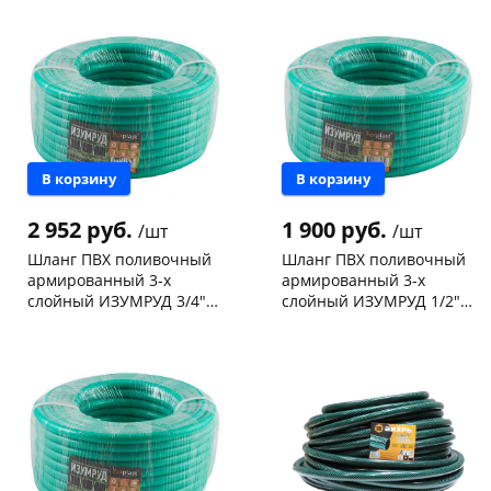
Код товара
100374
Код товара
100373
В корзину
В корзину
2 952 руб.
1 900 руб.
/шт
/шт
Шланг ПВХ поливочный
Шланг ПВХ поливочный
армированный 3-х
армированный 3-х
слойный ИЗУМРУД 3/4"
слойный ИЗУМРУД 1/2"
50м 5250
50м 5248
Чернышевского,
9
Конева, 36
10 шт
склад
шт
Пошехонское ш, 18
1 шт
Чернышевского,
2
Код товара
100377
147а
шт
Конева, 36
5 шт
Пошехонское ш, 18
1 шт
Код товара
100378