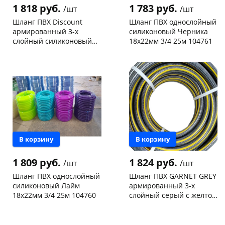
1 818 руб.
1 783 руб.
/шт
/шт
Шланг ПВХ Discount
Шланг ПВХ однослойный
армированный 3-х
силиконовый Черника
слойный силиконовый
18х22мм 3/4 25м 104761
18х22мм 3/4 25м 96147
Чернышевского,
10
Чернышевского,
8
склад
шт
склад
шт
Чернышевского,
6
Чернышевского,
1
147а
шт
147а
шт
Конева, 36
4 шт
Конева, 36
5 шт
Пошехонское ш, 18
2 шт
Пошехонское ш, 18
2 шт
Код товара
120718
Код товара
120724
В корзину
В корзину
1 809 руб.
1 824 руб.
/шт
/шт
Шланг ПВХ однослойный
Шланг ПВХ GARNET GREY
силиконовый Лайм
армированный 3-х
18х22мм 3/4 25м 104760
слойный серый с желтой
полосой 3/4 25м 104149
Конева, 36
3 шт
Чернышевского,
3
147а
шт
Пошехонское ш, 18
1 шт
Конева, 36
5 шт