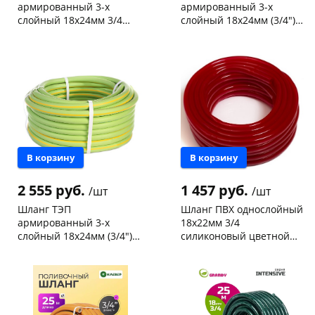
армированный 3-х
армированный 3-х
слойный 18х24мм 3/4
слойный 18х24мм (3/4")
оранжевый с
GARNET ОГНЕННЫЙ
Конева, 36
2 шт
Чернышевского,
41
прозрачной полосой 25м
ОПАЛ оранжевый с
склад
шт
Код товара
467144
123961
двумя черными пол
Чернышевского,
2
147а
шт
Конева, 36
2 шт
Пошехонское ш, 18
3 шт
раз в 2 недели
Код товара
466682
В корзину
В корзину
2 555 руб.
1 457 руб.
/шт
/шт
Шланг ТЭП
Шланг ПВХ однослойный
армированный 3-х
18х22мм 3/4
слойный 18х24мм (3/4")
силиконовый цветной
GARNET ХРИЗОЛИТ
25м
Чернышевского,
47
Конева, 36
1 шт
зеленый с желтой
склад
шт
Код товара
466679
полосой 25м
Чернышевского,
2
147а
шт
Конева, 36
2 шт
Пошехонское ш, 18
2 шт