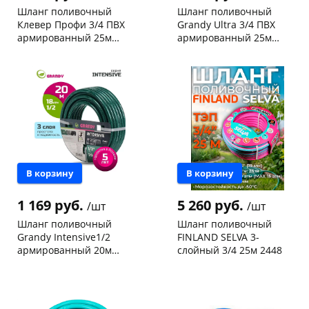
Шланг поливочный
Шланг поливочный
Клевер Профи 3/4 ПВХ
Grandy Ultra 3/4 ПВХ
армированный 25м
армированный 25м
3слоя 285444
3слоя AGL063425-G
Чернышевского,
6
Чернышевского,
3
205449
склад
шт
склад
шт
Чернышевского,
2
Чернышевского,
2
147а
шт
147а
шт
Конева, 36
3 шт
Конева, 36
2 шт
Пошехонское ш, 18
2 шт
Пошехонское ш, 18
2 шт
Код товара
465517
Код товара
465516
В корзину
В корзину
1 169 руб.
5 260 руб.
/шт
/шт
Шланг поливочный
Шланг поливочный
Grandy Intensive1/2
FINLAND SELVA 3-
армированный 20м
слойный 3/4 25м 2448
3слоя AGL061220/ PGH-
Чернышевского,
8
Чернышевского,
3
12A-20 205457
склад
шт
147а
шт
Чернышевского,
2
Конева, 36
3 шт
147а
шт
Пошехонское ш, 18
3 шт