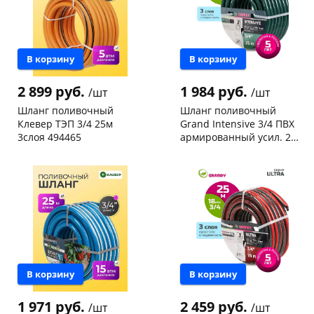
Код товара
466680
В корзину
В корзину
2 899 руб.
1 984 руб.
/шт
/шт
Шланг поливочный
Шланг поливочный
Клевер ТЭП 3/4 25м
Grand Intensive 3/4 ПВХ
3слоя 494465
армированный усил. 25м
3слоя AGL063425/PGH-
Пошехонское ш, 18
2 шт
Чернышевского,
2
19A-25 205458
147а
шт
Код товара
465519
Конева, 36
4 шт
Пошехонское ш, 18
3 шт
Код товара
465518
В корзину
В корзину
1 971 руб.
2 459 руб.
/шт
/шт