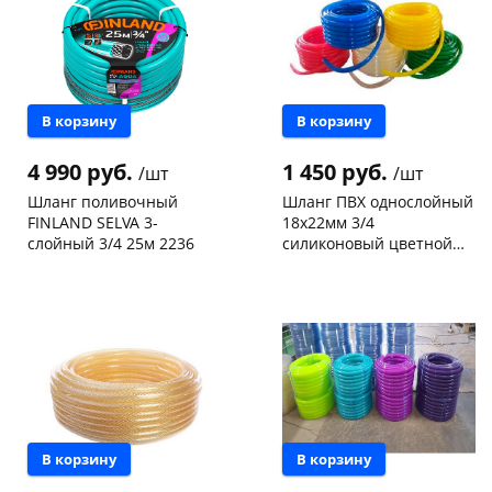
Конева, 36
2 шт
Код товара
465369
Пошехонское ш, 18
2 шт
Код товара
465515
В корзину
В корзину
4 990 руб.
1 450 руб.
/шт
/шт
Шланг поливочный
Шланг ПВХ однослойный
FINLAND SELVA 3-
18х22мм 3/4
слойный 3/4 25м 2236
силиконовый цветной
20м
Чернышевского,
3
Конева, 36
2 шт
склад
шт
Код товара
12479
Чернышевского,
2
147а
шт
Конева, 36
2 шт
Пошехонское ш, 18
3 шт
Код товара
465368
В корзину
В корзину