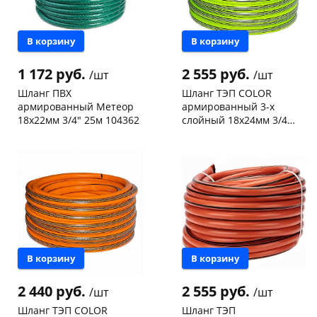
об оплате Плайтом
В корзину
В корзину
1 172 руб.
2 555 руб.
/шт
/шт
Остались вопросы?
25
Шланг ПВХ
Шланг ТЭП COLOR
8 800 302-02-51
армированный Метеор
армированный 3-х
18х22мм 3/4" 25м 104362
слойный 18х24мм 3/4
plait.ru
раз в 2
салатовый с прозрачной
Чернышевского,
19
Чернышевского,
4
недели
полосой 25м 123379
склад
шт
147а
шт
Чернышевского,
2
Конева, 36
3 шт
147а
шт
Пошехонское ш, 18
3 шт
Конева, 36
2 шт
Код товара
467145
Пошехонское ш, 18
2 шт
Код товара
468037
В корзину
В корзину
2 440 руб.
2 555 руб.
/шт
/шт
Шланг ТЭП COLOR
Шланг ТЭП