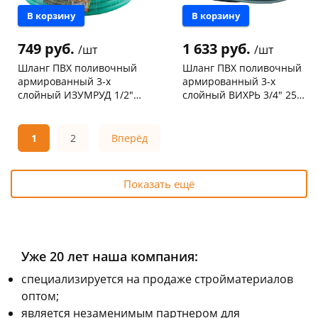
В корзину
В корзину
749 руб.
1 633 руб.
/шт
/шт
Шланг ПВХ поливочный
Шланг ПВХ поливочный
армированный 3-х
армированный 3-х
слойный ИЗУМРУД 1/2"
слойный ВИХРЬ 3/4" 25м
20м 5247
73/7/2/1
Чернышевского,
9
Чернышевского,
10
склад
шт
склад
шт
Чернышевского,
2
Чернышевского,
2
1
2
Вперёд
147а
шт
147а
шт
Конева, 36
9 шт
Конева, 36
5 шт
Пошехонское ш, 18
1 шт
Пошехонское ш, 18
2 шт
Показать ещё
Код товара
100376
Код товара
91781
Уже 20 лет наша компания:
cпециализируется на продаже стройматериалов
оптом;
является незаменимым партнером для