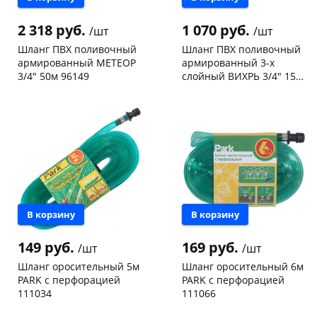
2 318 руб.
1 070 руб.
/шт
/шт
Шланг ПВХ поливочный
Шланг ПВХ поливочный
армированный МЕТЕОР
армированный 3-х
3/4" 50м 96149
слойный ВИХРЬ 3/4" 15м
73/7/2/9
Чернышевского,
1
Чернышевского,
2
147а
шт
147а
шт
Конева, 36
4 шт
Конева, 36
9 шт
Пошехонское ш, 18
1 шт
Пошехонское ш, 18
2 шт
Код товара
106954
Код товара
101718
В корзину
В корзину
149 руб.
169 руб.
/шт
/шт
Шланг оросительный 5м
Шланг оросительный 6м
PARK с перфорацией
PARK с перфорацией
111034
111066
Конева, 36
2 шт
Конева, 36
1 шт