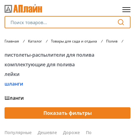
Для клиентов всех банков
Главная
/
Каталог
/
Товары для сада и отдыха
/
Полив
/
Шла
Разбейте
пистолеты-распылители для полива
оплату
на части
комплектующие для полива
без переплат
лейки
шланги
График платежей
Шланги
Сегодня
Показать фильтры
25
%
Популярные
Дешевле
Дороже
По