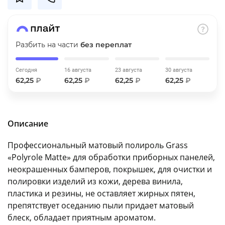
об оплате Плайтом
Разбить на части
без переплат
Остались вопросы?
25
Сегодня
16 августа
23 августа
30 августа
8 800 302-02-51
62,25
₽
62,25
₽
62,25
₽
62,25
₽
plait.ru
раз в 2
недели
Описание
Профессиональный матовый полироль Grass
«Polyrole Matte» для обработки приборных панелей,
неокрашенных бамперов, покрышек, для очистки и
полировки изделий из кожи, дерева винила,
пластика и резины, не оставляет жирных пятен,
препятствует оседанию пыли придает матовый
блеск, обладает приятным ароматом.