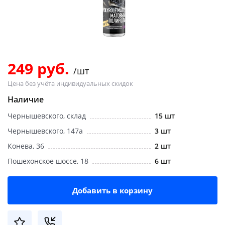
Добавляйте товары
в корзину
Оплачивайте сегодня только
249 руб.
/шт
25
% картой любого банка
Цена без учёта индивидуальных скидок
Наличие
Получайте товар
Чернышевского, склад
15 шт
выбранный способом
Чернышевского, 147а
3 шт
Конева, 36
2 шт
Оставшиеся
75
% будут
Пошехонское шоссе, 18
6 шт
списываться
с вашей карты
по
25
%
каждые 2 недели
Добавить в корзину
Подробнее