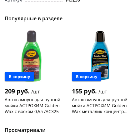
Популярные в разделе
В корзину
В корзину
209 руб.
155 руб.
/шт
/шт
Автошампунь для ручной
Автошампунь для ручной
мойки АСТРОХИМ Golden
мойки АСТРОХИМ Golden
Wax с воском 0,5л /AC325
Wax металлик концентрат
0,5л /AC307
Чернышевского,
6
Чернышевского,
9
склад
шт
склад
шт
Чернышевского,
3
Чернышевского,
4
Просматривали
147а
шт
147а
шт
Конева, 36
4 шт
Конева, 36
2 шт