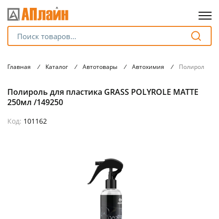
Для клиентов всех банков
Главная
/
Каталог
/
Автотовары
/
Автохимия
/
Полироль для
Разбейте
Полироль для пластика GRASS POLYROLE MATTE
оплату
на части
250мл /149250
без переплат
Код:
101162
График платежей
Сегодня
25
%