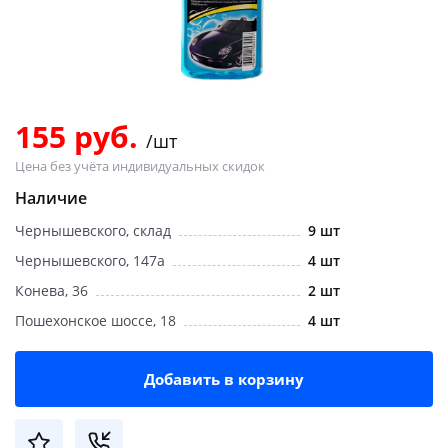
Добавляйте товары
в корзину
Оплачивайте сегодня только
155 руб.
/шт
25
% картой любого банка
Цена без учёта индивидуальных скидок
Наличие
Получайте товар
Чернышевского, склад
9 шт
выбранный способом
Чернышевского, 147а
4 шт
Конева, 36
2 шт
Оставшиеся
75
% будут
Пошехонское шоссе, 18
4 шт
списываться
с вашей карты
по
25
%
каждые 2 недели
Добавить в корзину
Подробнее