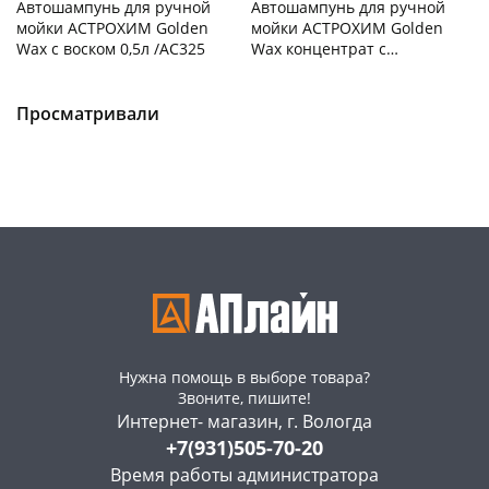
Автошампунь для ручной
Автошампунь для ручной
мойки АСТРОХИМ Golden
мойки АСТРОХИМ Golden
Wax с воском 0,5л /AC325
Wax концентрат с
антикором 0,5л /AC306
Чернышевского,
6
Чернышевского,
12
склад
шт
склад
шт
Чернышевского,
4
Чернышевского,
3
Просматривали
147а
шт
147а
шт
Конева, 36
4 шт
Конева, 36
4 шт
Пошехонское ш, 18
3 шт
Пошехонское ш, 18
4 шт
Код товара
467193
Код товара
467182
Нужна помощь в выборе товара?
Звоните, пишите!
Интернет- магазин, г. Вологда
+7(931)505-70-20
Время работы администратора