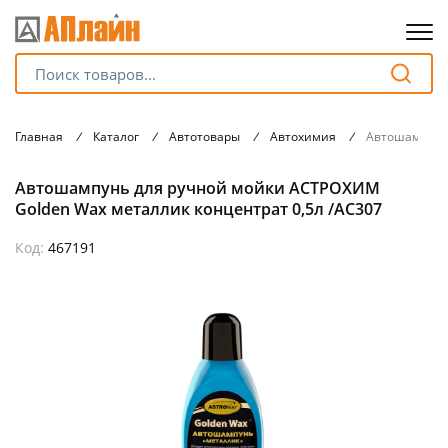
Для клиентов всех банков
Главная
/
Каталог
/
Автотовары
/
Автохимия
/
Автошампунь 
Разбейте
Автошампунь для ручной мойки АСТРОХИМ
оплату
на части
Golden Wax металлик концентрат 0,5л /AC307
без переплат
Код:
467191
График платежей
Сегодня
25
%