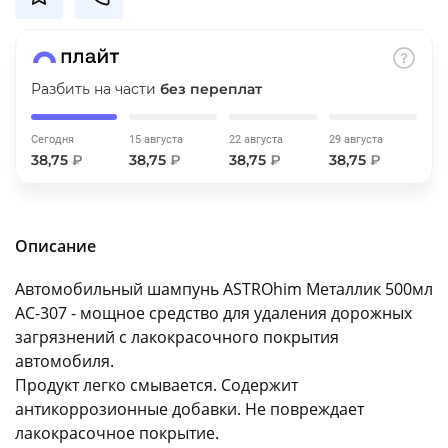
об оплате Плайтом
Разбить на части
без переплат
Остались вопросы?
25
Сегодня
15 августа
22 августа
29 августа
8 800 302-02-51
38,75
₽
38,75
₽
38,75
₽
38,75
₽
plait.ru
раз в 2
недели
Описание
Автомобильный шампунь ASTROhim Металлик 500мл
AC-307 - мощное средство для удаления дорожных
загрязнений с лакокрасочного покрытия
автомобиля.
Продукт легко смывается. Содержит
антикоррозионные добавки. Не повреждает
лакокрасочное покрытие.