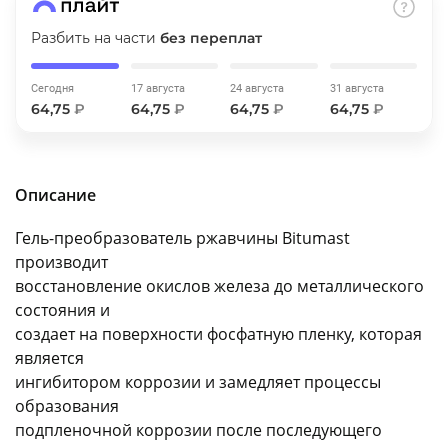
об оплате Плайтом
Разбить на части
без переплат
Сегодня
17 августа
24 августа
31 августа
64,75
₽
64,75
₽
64,75
₽
64,75
₽
Остались вопросы?
25
8 800 302-02-51
plait.ru
раз в 2
Описание
недели
Гель-преобразователь ржавчины Bitumast
производит
восстановление окислов железа до металлического
состояния и
создает на поверхности фосфатную пленку, которая
является
ингибитором коррозии и замедляет процессы
образования
подпленочной коррозии после последующего