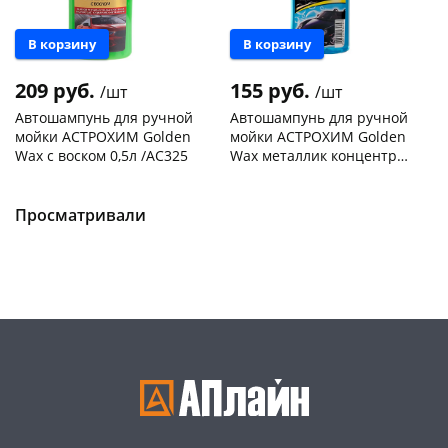
В корзину
В корзину
209 руб.
155 руб.
/шт
/шт
Автошампунь для ручной
Автошампунь для ручной
мойки АСТРОХИМ Golden
мойки АСТРОХИМ Golden
Wax с воском 0,5л /AC325
Wax металлик концентрат
0,5л /AC307
Чернышевского,
6
Чернышевского,
9
склад
шт
склад
шт
Чернышевского,
3
Чернышевского,
4
Просматривали
147а
шт
147а
шт
Конева, 36
4 шт
Конева, 36
2 шт
Пошехонское ш, 18
3 шт
Пошехонское ш, 18
4 шт
Код товара
467193
Код товара
467191