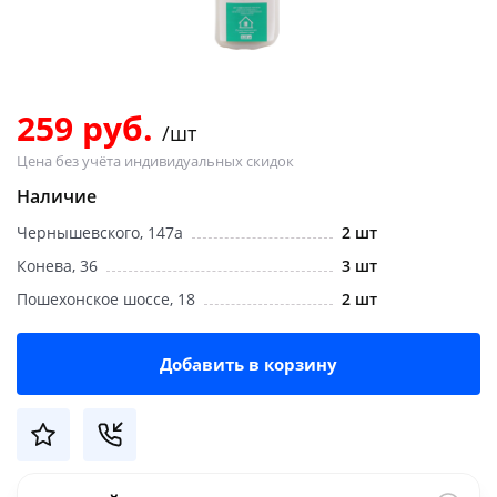
Добавляйте товары
в корзину
259 руб.
/шт
Оплачивайте сегодня только
Цена без учёта индивидуальных скидок
25
% картой любого банка
Наличие
Чернышевского, 147а
2 шт
Получайте товар
выбранный способом
Конева, 36
3 шт
Пошехонское шоссе, 18
2 шт
Оставшиеся
75
% будут
списываться
с вашей карты
Добавить в корзину
по
25
%
каждые 2 недели
Подробнее