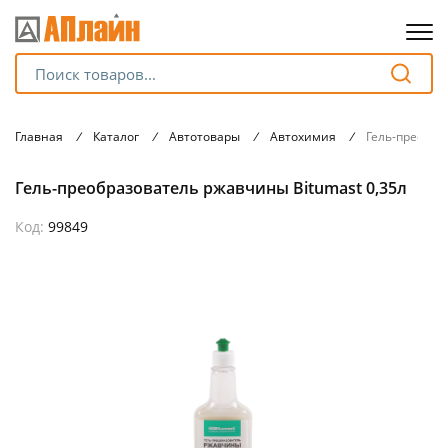
Для клиентов всех банков
Главная
/
Каталог
/
Автотовары
/
Автохимия
/
Гель-преобра
Разбейте
Гель-преобразователь ржавчины Bitumast 0,35л
оплату
на части
без переплат
Код:
99849
График платежей
Сегодня
25
%