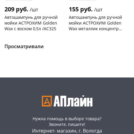
209 руб.
155 руб.
/шт
/шт
Автошампунь для ручной
Автошампунь для ручной
мойки АСТРОХИМ Golden
мойки АСТРОХИМ Golden
Wax с воском 0,5л /AC325
Wax металлик концентрат
0,5л /AC307
Чернышевского,
6
Чернышевского,
9
склад
шт
склад
шт
раз в 2 недели
Чернышевского,
4
Чернышевского,
4
Просматривали
147а
шт
147а
шт
Конева, 36
4 шт
Конева, 36
2 шт
Пошехонское ш, 18
3 шт
Пошехонское ш, 18
4 шт
Код товара
467193
Код товара
467191
Нужна помощь в выборе товара?
Звоните, пишите!
Интернет- магазин, г. Вологда