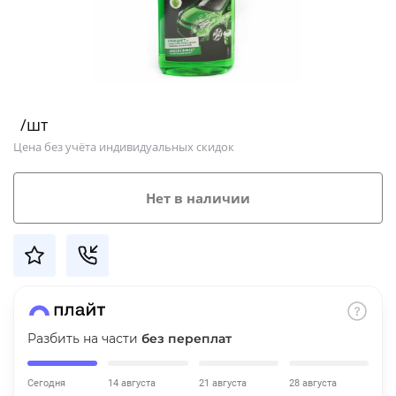
Добавляйте товары
в корзину
Оплачивайте сегодня только
/шт
25
% картой любого банка
Цена без учёта индивидуальных скидок
Получайте товар
Нет в наличии
выбранный способом
Оставшиеся
75
% будут
списываться
с вашей карты
по
25
%
каждые 2 недели
Разбить на части
без переплат
Сегодня
14 августа
21 августа
28 августа
Подробнее