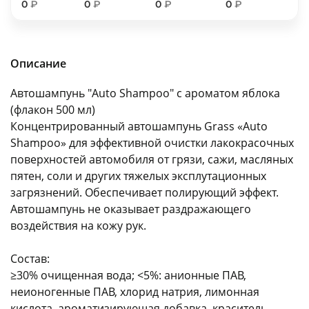
0
₽
0
₽
0
₽
0
₽
об оплате Плайтом
Описание
Остались вопросы?
25
Автошампунь "Auto Shampoo" с ароматом яблока
8 800 302-02-51
(флакон 500 мл)
plait.ru
раз в 2
Концентрированный автошампунь Grass «Auto
недели
Shampoo» для эффективной очистки лакокрасочных
поверхностей автомобиля от грязи, сажи, масляных
пятен, соли и других тяжелых эксплутационных
загрязнений. Обеспечивает полирующий эффект.
Автошампунь не оказывает раздражающего
воздействия на кожу рук.
Состав:
≥30% очищенная вода; <5%: анионные ПАВ,
неионогенные ПАВ, хлорид натрия, лимонная
кислота, ароматизирующая добавка, краситель,