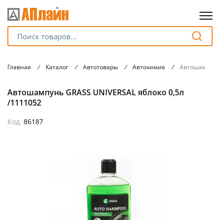
Для клиентов всех банков
Главная
/
Каталог
/
Автотовары
/
Автохимия
/
Автошампунь 
Разбейте
Автошампунь GRASS UNIVERSAL яблоко 0,5л
оплату
на части
/1111052
без переплат
Код:
86187
График платежей
Сегодня
25
%