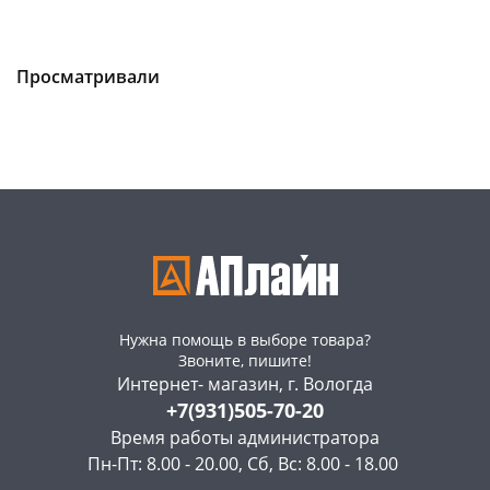
Чернышевского,
5
Чернышевского,
3
147а
шт
147а
шт
Просматривали
Код товара
128918
Код товара
128915
Нужна помощь в выборе товара?
Звоните, пишите!
Интернет- магазин, г. Вологда
+7(931)505-70-20
Время работы администратора
Пн-Пт: 8.00 - 20.00, Сб, Вс: 8.00 - 18.00