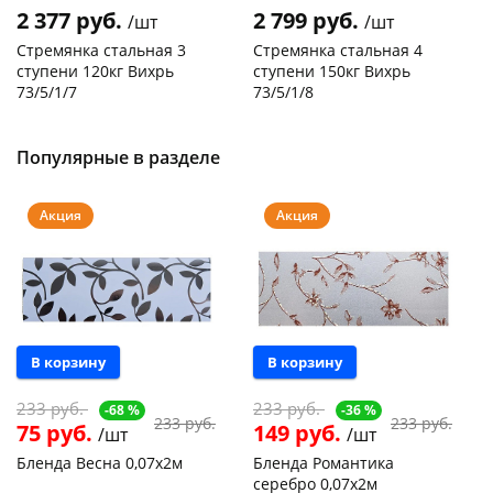
2 377 руб.
2 799 руб.
/шт
/шт
Стремянка стальная 3
Стремянка стальная 4
ступени 120кг Вихрь
ступени 150кг Вихрь
73/5/1/7
73/5/1/8
Код товара
29744
Код товара
20305
Популярные в разделе
Акция
Акция
В корзину
В корзину
233 руб.
233 руб.
-68 %
-36 %
233 руб.
233 руб.
75 руб.
149 руб.
/шт
/шт
Бленда Весна 0,07х2м
Бленда Романтика
серебро 0,07х2м