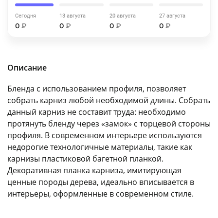
об оплате Плайтом
Сегодня
13 августа
20 августа
27 августа
0
₽
0
₽
0
₽
0
₽
Остались вопросы?
25
Описание
8 800 302-02-51
plait.ru
раз в 2
Бленда с использованием профиля, позволяет
недели
собрать карниз любой необходимой длины. Собрать
данный карниз не составит труда: необходимо
протянуть бленду через «замок» с торцевой стороны
профиля. В современном интерьере используются
недорогие технологичные материалы, такие как
карнизы пластиковой багетной планкой.
Декоративная планка карниза, имитирующая
ценные породы дерева, идеально вписывается в
интерьеры, оформленные в современном стиле.