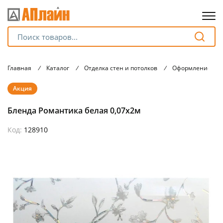
Для клиентов всех банков
Главная
/
Каталог
/
Отделка стен и потолков
/
Оформление око
Разбейте
Акция
оплату
на части
Бленда Романтика белая 0,07х2м
без переплат
Код:
128910
График платежей
Сегодня
25
%