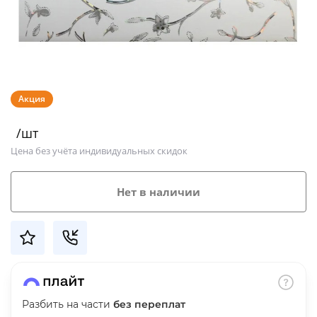
Добавляйте товары
в корзину
Оплачивайте сегодня только
Акция
25
% картой любого банка
/шт
Получайте товар
Цена без учёта индивидуальных скидок
выбранный способом
Нет в наличии
Оставшиеся
75
% будут
списываться
с вашей карты
по
25
%
каждые 2 недели
Разбить на части
без переплат
Подробнее