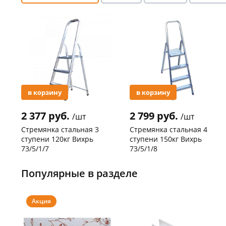
Акция
Акция
в корзину
в корзину
2 377 руб.
2 799 руб.
/шт
/шт
Стремянка стальная 3
Стремянка стальная 4
ступени 120кг Вихрь
ступени 150кг Вихрь
73/5/1/7
73/5/1/8
Код товара
29744
Код товара
20305
Популярные в разделе
Акция