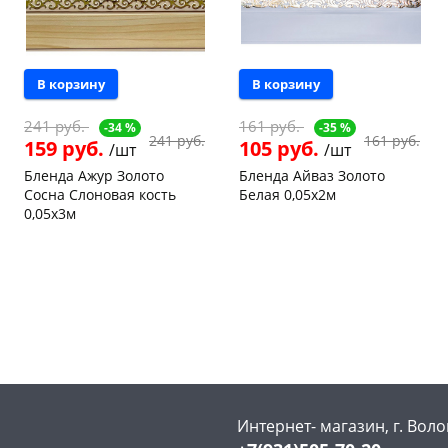
В корзину
В корзину
241 руб.
161 руб.
-34 %
-35 %
241 руб.
161 руб.
159 руб.
105 руб.
/шт
/шт
Бленда Ажур Золото
Бленда Айваз Золото
Сосна Слоновая кость
Белая 0,05х2м
0,05х3м
Конева, 36
1 шт
Пошехонское ш, 18
1 шт
Пошехонское ш, 18
1 шт
Код товара
121205
Код товара
121226
Интернет- магазин, г. Воло