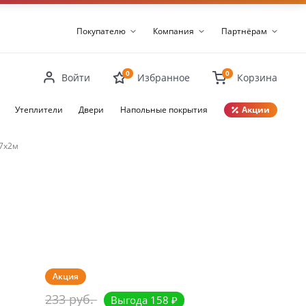
Покупателю
Компания
Партнёрам
0
0
Войти
Избранное
Корзина
Утеплители
Двери
Напольные покрытия
Акции
07х2м
Закрыть
Акция
233 руб.
Выгода 158 ₽