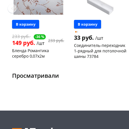
В корзину
В корзину
233 руб.
33 руб.
-36 %
/шт
233 руб.
149 руб.
/шт
Соединитель-переходник
Бленда Романтика
1-рядный для потолочной
серебро 0,07х2м
шины 73784
Чернышевского,
120
склад
шт
Чернышевского,
3
147а
шт
Чернышевского,
17
Просматривали
147а
шт
Код товара
128915
Конева, 36
9 шт
Пошехонское ш, 18
6 шт
Код товара
125023