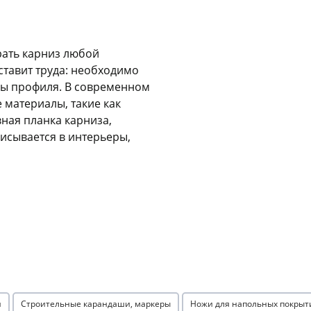
Оставшиеся
75
% будут
списываться
с вашей карты
по
25
%
каждые 2 недели
рать карниз любой
ставит труда: необходимо
оны профиля. В современном
 материалы, такие как
Подробнее
об оплате Плайтом
ная планка карниза,
исывается в интерьеры,
25
раз в 2
Остались вопросы?
недели
8 800 302-02-51
plait.ru
и
Строительные карандаши, маркеры
Ножи для напольных покрыт