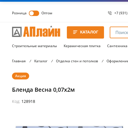
Розница
Оптом
+7 (931)
+7 (931)
8 8172 
КАТАЛОГ
8 8172 
8 8172 
Строительные материалы
Керамическая плитка
Сантехника
Главная
/
Каталог
/
Отделка стен и потолков
/
Оформление
Акция
Бленда Весна 0,07х2м
Код:
128918