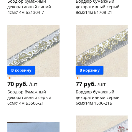
Бордюр бумажный
Бордюр бумажный
декоративный синий
декоративный серый
4смх14м Б21304-7
8смх14м Б1708-21
Конева, 36
5 шт
Чернышевского,
3
147а
шт
Код товара
130166
Конева, 36
5 шт
Пошехонское ш, 18
2 шт
Код товара
19537
раз в 2 недели
В корзину
В корзину
70 руб.
77 руб.
/шт
/шт
Бордюр бумажный
Бордюр бумажный
декоративный серый
декоративный серый
6смх14м Б3506-21
6смх14м 1506-21Б
Конева, 36
2 шт
Чернышевского,
10
склад
шт
Код товара
19547
Код товара
126993