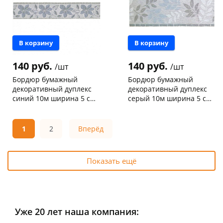
В корзину
В корзину
140 руб.
140 руб.
/шт
/шт
Бордюр бумажный
Бордюр бумажный
декоративный дуплекс
декоративный дуплекс
синий 10м ширина 5 см
серый 10м ширина 5 см
614-14
614-13
Конева, 36
4 шт
Конева, 36
1 шт
Код товара
111830
Код товара
111834
1
2
Вперёд
Показать ещё
Уже 20 лет наша компания: