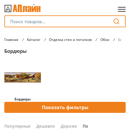
Для клиентов всех банков
Главная
/
Каталог
/
Отделка стен и потолков
/
Обои
/
Бордю
Разбейте
Бордюры
оплату
на части
без переплат
График платежей
Бордюры
Показать фильтры
Сегодня
25
%
Популярные
Дешевле
Дороже
По