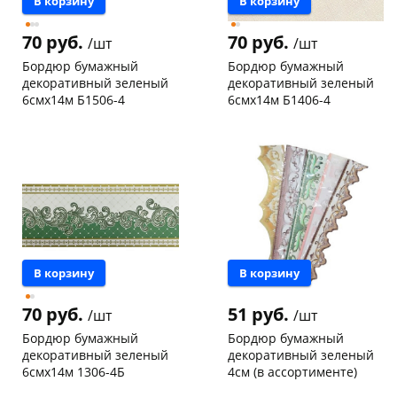
В корзину
В корзину
70 руб.
70 руб.
/шт
/шт
Бордюр бумажный
Бордюр бумажный
декоративный зеленый
декоративный зеленый
6смх14м Б1506-4
6смх14м Б1406-4
Чернышевского,
7
Конева, 36
11 шт
147а
шт
Пошехонское ш, 18
5 шт
Конева, 36
4 шт
Код товара
19532
Пошехонское ш, 18
6 шт
Код товара
19534
В корзину
В корзину
70 руб.
51 руб.
/шт
/шт
Бордюр бумажный
Бордюр бумажный
декоративный зеленый
декоративный зеленый
6смх14м 1306-4Б
4см (в ассортименте)
Чернышевского,
4
Пошехонское ш, 18
1 шт