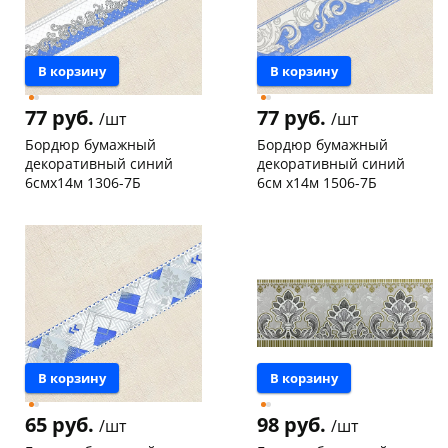
об оплате Плайтом
В корзину
В корзину
77 руб.
77 руб.
/шт
/шт
Остались вопросы?
25
Бордюр бумажный
Бордюр бумажный
8 800 302-02-51
декоративный синий
декоративный синий
plait.ru
раз в 2
6смх14м 1306-7Б
6см х14м 1506-7Б
недели
Чернышевского,
5
Конева, 36
5 шт
147а
шт
Пошехонское ш, 18
4 шт
Код товара
126992
Код товара
126994
В корзину
В корзину
65 руб.
98 руб.
/шт
/шт