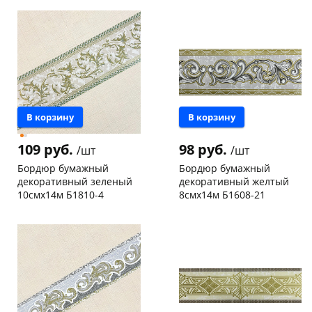
склад
шт
Код товара
119073
Чернышевского,
10
147а
шт
Пошехонское ш,
10
18
шт
Код товара
117424
В корзину
В корзину
109 руб.
98 руб.
/шт
/шт
Бордюр бумажный
Бордюр бумажный
декоративный зеленый
декоративный желтый
10смх14м Б1810-4
8смх14м Б1608-21
Чернышевского,
1
Пошехонское ш, 18
6 шт
147а
шт
Код товара
127008
Пошехонское ш, 18
5 шт
Код товара
129969