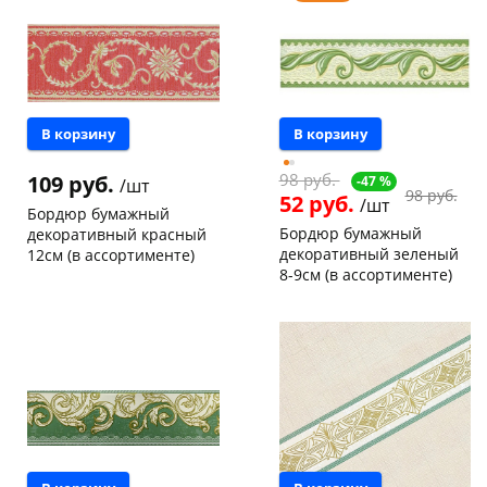
Пошехонское ш, 18
5 шт
Код товара
129970
В корзину
В корзину
98 руб.
109 руб.
-47 %
/шт
98 руб.
52 руб.
/шт
Бордюр бумажный
Бордюр бумажный
декоративный красный
декоративный зеленый
12см (в ассортименте)
8-9см (в ассортименте)
Чернышевского,
37
склад
шт
Чернышевского,
3
147а
шт
Код товара
7760
Код товара
111634