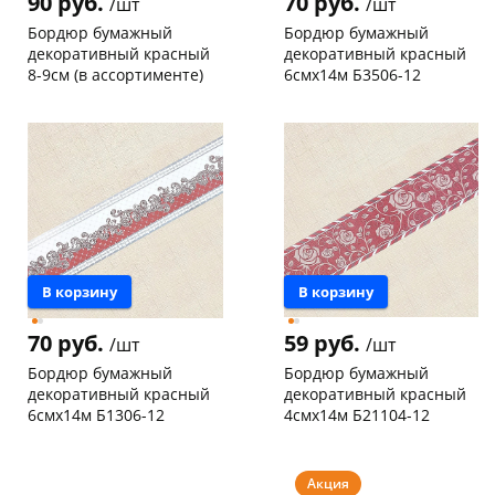
90 руб.
70 руб.
/шт
/шт
Бордюр бумажный
Бордюр бумажный
декоративный красный
декоративный красный
8-9см (в ассортименте)
6смх14м Б3506-12
Чернышевского,
50
Пошехонское ш, 18
6 шт
склад
шт
Код товара
26965
Конева, 36
4 шт
Код товара
7856
В корзину
В корзину
70 руб.
59 руб.
/шт
/шт
Бордюр бумажный
Бордюр бумажный
декоративный красный
декоративный красный
6смх14м Б1306-12
4смх14м Б21104-12
Чернышевского,
36
Чернышевского,
26
склад
шт
склад
шт
Конева, 36
5 шт
Код товара
129965
Акция