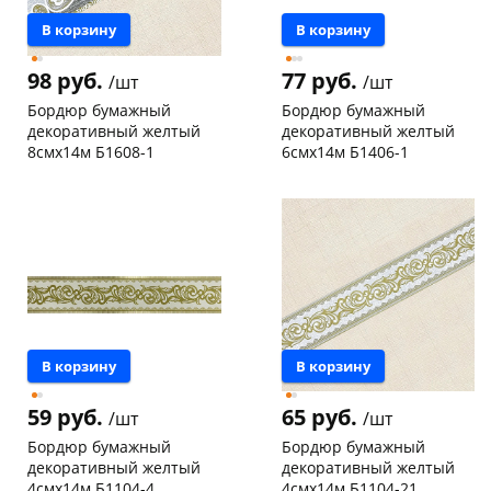
В корзину
В корзину
98 руб.
77 руб.
/шт
/шт
Бордюр бумажный
Бордюр бумажный
декоративный желтый
декоративный желтый
8смх14м Б1608-1
6смх14м Б1406-1
Чернышевского,
10
Чернышевского,
10
147а
шт
147а
шт
Конева, 36
5 шт
Конева, 36
12 шт
Пошехонское ш, 18
5 шт
Код товара
19529
Код товара
19535
В корзину
В корзину
59 руб.
65 руб.
/шт
/шт
Бордюр бумажный
Бордюр бумажный
декоративный желтый
декоративный желтый
4смх14м Б1104-4
4смх14м Б1104-21