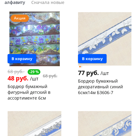
алфавиту
Сначала новые
Добавляйте товары
в корзину
Акция
Оплачивайте сегодня только
25
% картой любого банка
В корзину
В корзину
Получайте товар
68 руб.
выбранный способом
77 руб.
-29 %
/шт
68 руб.
48 руб.
/шт
Бордюр бумажный
Бордюр бумажный
декоративный синий
Оставшиеся
75
% будут
фигурный детский в
6смх14м Б3606-7
ассортименте 6см
списываться
с вашей карты
Пошехонское ш, 18
3 шт
Пошехонское ш, 18
5 шт
по
25
%
каждые 2 недели
Код товара
129976
Код товара
18350
Подробнее