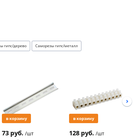
ы гипс/дерево
Саморезы гипс/металл
Акция
Акция
в корзину
в корзину
73 руб.
128 руб.
3
/шт
/шт