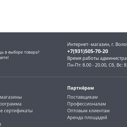
Чернышевского,
1
Конева, 36
3 шт
147а
шт
Пошехонское ш, 18
2 шт
Конева, 36
1 шт
Код товара
467202
Код товара
468994
Интернет- магазин, г. Воло
+7(931)505-70-20
ь в выборе товара?
шите!
Время работы администра
Пн-Пт: 8.00 - 20.00, Сб, Вс: 8
Партнёрам
 магазины
Поставщикам
программа
Профессионалам
е сертификаты
Оптовым клиентам
Аренда площадей
и