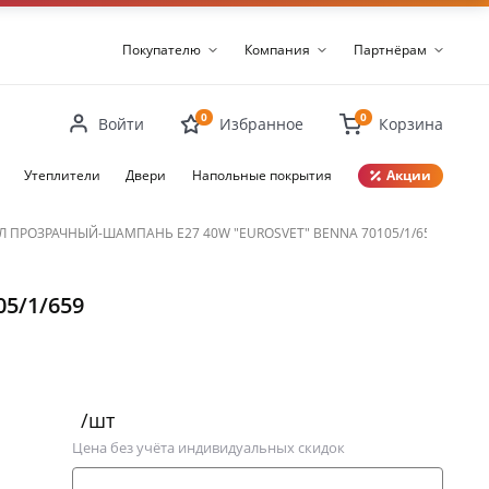
Покупателю
Компания
Партнёрам
0
0
Войти
Избранное
Корзина
Утеплители
Двери
Напольные покрытия
Акции
Закрыть
Л ПРОЗРАЧНЫЙ-ШАМПАНЬ Е27 40W "EUROSVET" BENNA 70105/1/659
5/1/659
/шт
Цена без учёта индивидуальных скидок