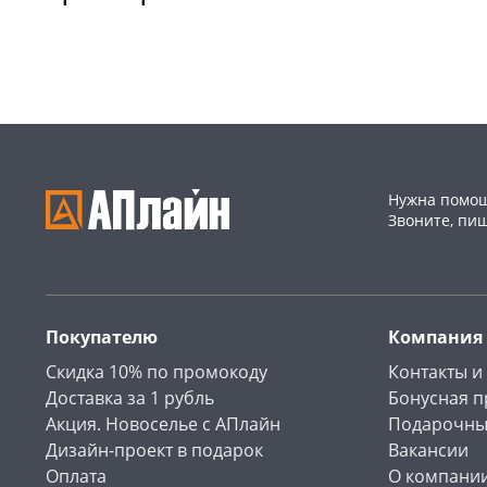
Конева, 36
1 шт
Код товара
468995
Пошехонское ш, 18
1 шт
Код товара
468997
Нужна помощ
Звоните, пи
Покупателю
Компания
Скидка 10% по промокоду
Контакты и
Доставка за 1 рубль
Бонусная 
Акция. Новоселье с АПлайн
Подарочны
Дизайн-проект в подарок
Вакансии
Оплата
О компани