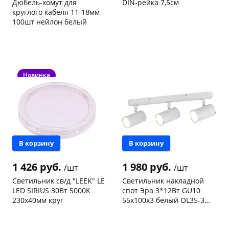
Дюбель-хомут для
DIN-рейка 7,5см
круглого кабеля 11-18мм
100шт нейлон белый
Код товара
97467
Код товара
96948
Новинка
раз в 2 недели
В корзину
В корзину
1 426 руб.
1 980 руб.
/шт
/шт
Светильник св/д "LEEK" LE
Светильник накладной
LED SIRIUS 30Вт 5000K
спот Эра 3*12Вт GU10
230х40мм круг
55x100x3 белый OL35-3
WH Б0056367
Чернышевского,
1
Чернышевского,
1
склад
шт
147а
шт