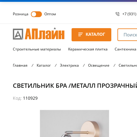
Розница
Оптом
+7 (931)
+7 (931)
8 8172 
КАТАЛОГ
8 8172 
8 8172 
Строительные материалы
Керамическая плитка
Сантехника
Главная
/
Каталог
/
Электрика
/
Освещение
/
Светильн
СВЕТИЛЬНИК БРА /МЕТАЛЛ ПРОЗРАЧНЫЙ-
Код:
110929