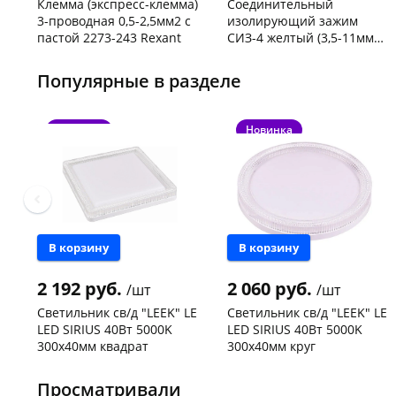
Клемма (экспресс-клемма)
Соединительный
3-проводная 0,5-2,5мм2 с
изолирующий зажим
пастой 2273-243 Rexant
СИЗ-4 желтый (3,5-11мм2)
50шт
Код товара
103195
Код товара
109176
Популярные в разделе
Новинка
Новинка
В корзину
В корзину
2 192 руб.
2 060 руб.
/шт
/шт
Светильник св/д "LEEK" LE
Светильник св/д "LEEK" LE
LED SIRIUS 40Вт 5000K
LED SIRIUS 40Вт 5000K
300х40мм квадрат
300х40мм круг
Чернышевского,
1
Конева, 36
1 шт
147а
шт
Пошехонское ш, 18
1 шт
Просматривали