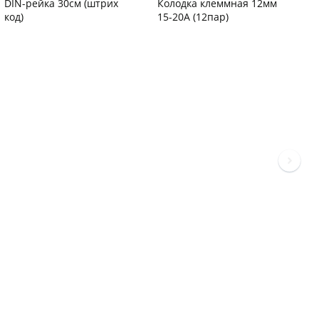
DIN-рейка 30см (штрих
Колодка клеммная 12мм
С
код)
15-20А (12пар)
п
С
Код товара
94102
Код товара
37577
К