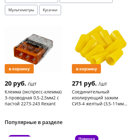
Мультиметры
Кусачки
Акция
Акция
в корзину
в корзину
20 руб.
271 руб.
/шт
/шт
Клемма (экспресс-клемма)
Соединительный
3-проводная 0,5-2,5мм2 с
изолирующий зажим
пастой 2273-243 Rexant
СИЗ-4 желтый (3,5-11мм2)
50шт
Код товара
103195
Код товара
109176
Популярные в разделе
Новинка
Новинка