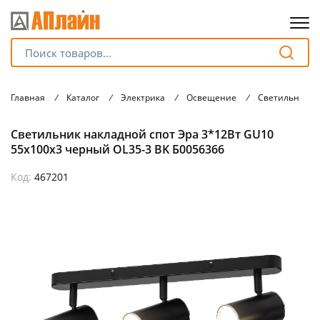
Для клиентов всех банков
Главная
/
Каталог
/
Электрика
/
Освещение
/
Светильники
Разбейте
Светильник накладной спот Эра 3*12Вт GU10
оплату
на части
55x100x3 черный OL35-3 BK Б0056366
без переплат
Код:
467201
График платежей
Сегодня
25
%