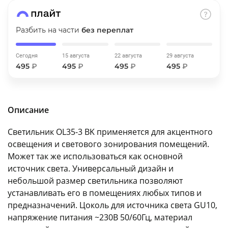
об оплате Плайтом
Разбить на части
без переплат
Сегодня
15 августа
22 августа
29 августа
Остались вопросы?
25
495
₽
495
₽
495
₽
495
₽
8 800 302-02-51
plait.ru
раз в 2
недели
Описание
Светильник OL35-3 BK применяется для акцентного
освещения и светового зонирования помещений.
Может так же использоваться как основной
источник света. Универсальный дизайн и
небольшой размер светильника позволяют
устанавливать его в помещениях любых типов и
предназначений. Цоколь для источника света GU10,
напряжение питания ~230В 50/60Гц, материал