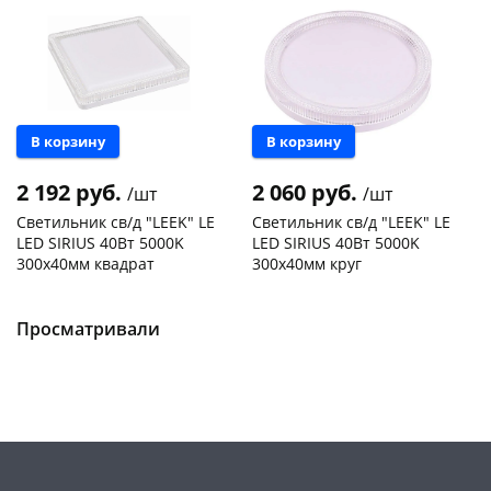
В корзину
В корзину
2 192 руб.
2 060 руб.
/шт
/шт
Светильник св/д "LEEK" LE
Светильник св/д "LEEK" LE
LED SIRIUS 40Вт 5000K
LED SIRIUS 40Вт 5000K
300х40мм квадрат
300х40мм круг
Чернышевского,
1
Конева, 36
1 шт
147а
шт
Пошехонское ш, 18
1 шт
Конева, 36
1 шт
Просматривали
Код товара
468995
Пошехонское ш, 18
1 шт
Код товара
468997