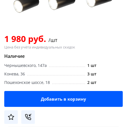
Добавляйте товары
в корзину
Оплачивайте сегодня только
1 980 руб.
/шт
25
% картой любого банка
Цена без учёта индивидуальных скидок
Наличие
Получайте товар
Чернышевского, 147а
1 шт
выбранный способом
Конева, 36
3 шт
Пошехонское шоссе, 18
2 шт
Оставшиеся
75
% будут
списываться
с вашей карты
по
25
%
каждые 2 недели
Добавить в корзину
Подробнее