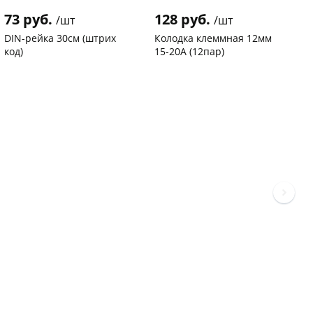
73 руб.
128 руб.
3
/шт
/шт
DIN-рейка 30см (штрих
Колодка клеммная 12мм
С
код)
15-20А (12пар)
п
С
Код товара
94102
Код товара
37577
К