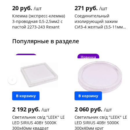
20 руб.
271 руб.
/шт
/шт
Клемма (экспресс-клемма)
Соединительный
3-проводная 0,5-2,5мм2 с
изолирующий зажим
пастой 2273-243 Rexant
СИЗ-4 желтый (3,5-11мм2)
50шт
Код товара
103195
Код товара
109176
Популярные в разделе
Новинка
Новинка
В корзину
В корзину
2 192 руб.
2 060 руб.
/шт
/шт
Светильник св/д "LEEK" LE
Светильник св/д "LEEK" LE
LED SIRIUS 40Вт 5000K
LED SIRIUS 40Вт 5000K
300х40мм квадрат
300х40мм круг