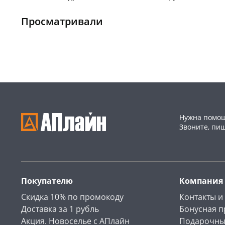
Чернышевского,
1
Чернышевского,
1
147а
шт
147а
шт
Просматривали
Конева, 36
1 шт
Конева, 36
1 шт
Пошехонское ш, 18
1 шт
Пошехонское ш, 18
1 шт
Код товара
468997
Код товара
468995
Нужна помощ
Звоните, пи
Покупателю
Компания
Скидка 10% по промокоду
Контакты и
Доставка за 1 рубль
Бонусная 
Акция. Новоселье с АПлайн
Подарочны