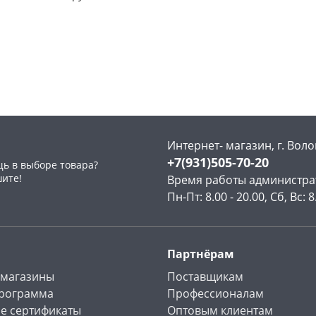
WH Б0056367
Чернышевского,
1
Чернышевского,
1
склад
шт
147а
шт
Чернышевского,
1
Конева, 36
3 шт
147а
шт
Пошехонское ш, 18
2 шт
Конева, 36
1 шт
Код товара
467202
Код товара
468994
Интернет- магазин, г. Воло
+7(931)505-70-20
ь в выборе товара?
шите!
Время работы администра
Пн-Пт: 8.00 - 20.00, Сб, Вс: 8
Партнёрам
 магазины
Поставщикам
программа
Профессионалам
е сертификаты
Оптовым клиентам