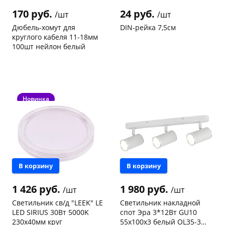
170 руб.
24 руб.
/шт
/шт
Дюбель-хомут для
DIN-рейка 7,5см
круглого кабеля 11-18мм
100шт нейлон белый
Код товара
97467
Код товара
96948
раз в 2 недели
Новинка
В корзину
В корзину
1 426 руб.
1 980 руб.
/шт
/шт
Светильник св/д "LEEK" LE
Светильник накладной
LED SIRIUS 30Вт 5000K
спот Эра 3*12Вт GU10
230х40мм круг
55x100x3 белый OL35-3