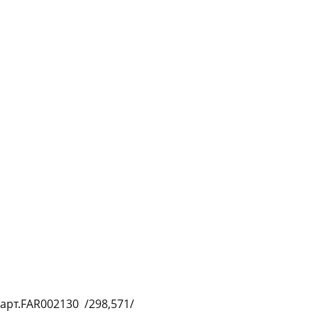
График платежей
Сегодня
25
%
Добавляйте товары
в корзину
Оплачивайте сегодня только
25
% картой любого банка
Получайте товар
выбранный способом
рт.FAR002130 /298,571/