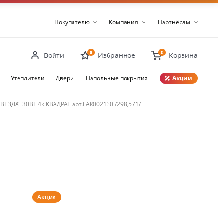
Покупателю
Компания
Партнёрам
0
0
Войти
Избранное
Корзина
Утеплители
Двери
Напольные покрытия
Акции
Закрыть
ЗДА" 30ВТ 4к КВАДРАТ арт.FAR002130 /298,571/
Акция