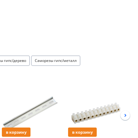
ы гипс/дерево
Саморезы гипс/металл
Акция
Акция
в корзину
в корзину