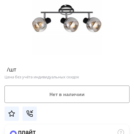
Добавляйте товары
в корзину
Оплачивайте сегодня только
25
% картой любого банка
Получайте товар
/шт
выбранный способом
Цена без учёта индивидуальных скидок
Оставшиеся
75
% будут
Нет в наличии
списываться
с вашей карты
по
25
%
каждые 2 недели
Подробнее