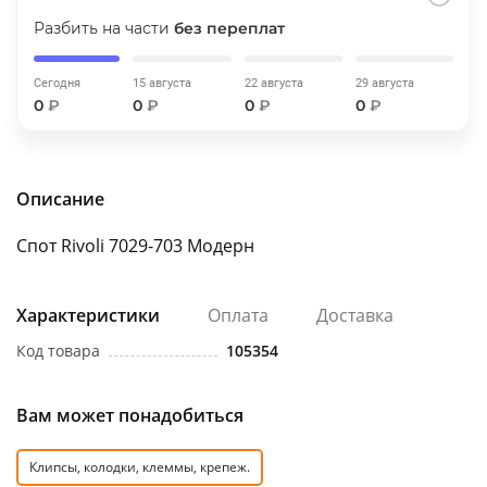
об оплате Плайтом
Разбить на части
без переплат
Сегодня
15 августа
22 августа
29 августа
0
₽
0
₽
0
₽
0
₽
Остались вопросы?
25
8 800 302-02-51
plait.ru
раз в 2
Описание
недели
Спот Rivoli 7029-703 Модерн
Характеристики
Оплата
Доставка
Код товара
105354
Вам может понадобиться
Клипсы, колодки, клеммы, крепеж.