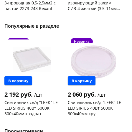
3-проводная 0,5-2,5мм2 с
изолирующий зажим
пастой 2273-243 Rexant
СИЗ-4 желтый (3,5-11мм2)
50шт
Код товара
103195
Код товара
109176
Популярные в разделе
Новинка
Новинка
В корзину
В корзину
2 192 руб.
2 060 руб.
/шт
/шт
Светильник св/д "LEEK" LE
Светильник св/д "LEEK" LE
LED SIRIUS 40Вт 5000K
LED SIRIUS 40Вт 5000K
300х40мм квадрат
300х40мм круг
Чернышевского,
1
Конева, 36
1 шт
147а
шт
Пошехонское ш, 18
1 шт
Конева, 36
1 шт
Просматривали