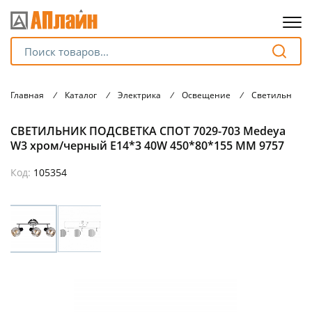
Для клиентов всех банков
Главная
/
Каталог
/
Электрика
/
Освещение
/
Светильники
Разбейте
СВЕТИЛЬНИК ПОДСВЕТКА СПОТ 7029-703 Medeya
оплату
на части
W3 хром/черный Е14*3 40W 450*80*155 ММ 9757
без переплат
Код:
105354
График платежей
Сегодня
25
%