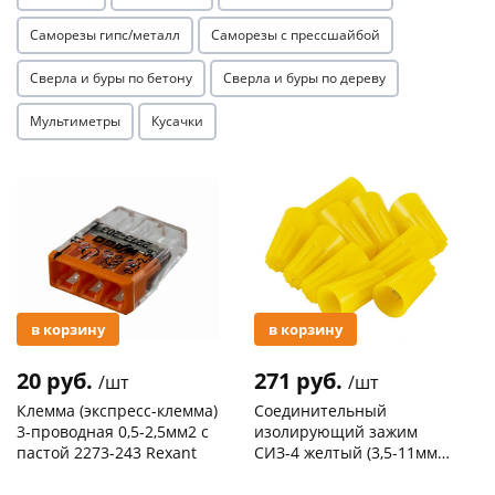
Саморезы гипс/металл
Саморезы с прессшайбой
Сверла и буры по бетону
Сверла и буры по дереву
Мультиметры
Кусачки
раз в 2 недели
Акция
Акция
в корзину
в корзину
20 руб.
271 руб.
/шт
/шт
Клемма (экспресс-клемма)
Соединительный
3-проводная 0,5-2,5мм2 с
изолирующий зажим
пастой 2273-243 Rexant
СИЗ-4 желтый (3,5-11мм2)
50шт
Код товара
103195
Код товара
109176