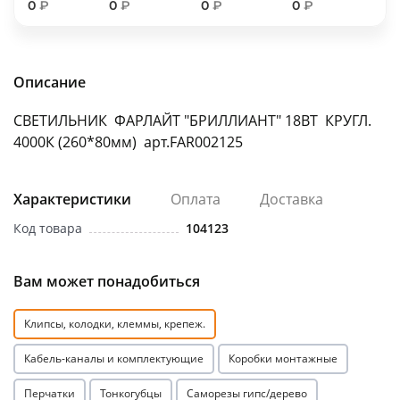
0
₽
0
₽
0
₽
0
₽
об оплате Плайтом
Описание
Остались вопросы?
25
СВЕТИЛЬНИК ФАРЛАЙТ "БРИЛЛИАНТ" 18ВТ КРУГЛ.
8 800 302-02-51
4000К (260*80мм) арт.FAR002125
plait.ru
раз в 2
недели
Характеристики
Оплата
Доставка
Код товара
104123
Вам может понадобиться
Клипсы, колодки, клеммы, крепеж.
Кабель-каналы и комплектующие
Коробки монтажные
Перчатки
Тонкогубцы
Саморезы гипс/дерево