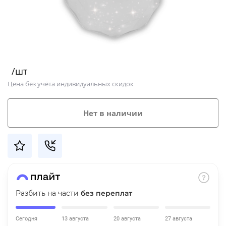
Добавляйте товары
в корзину
Оплачивайте сегодня только
/шт
25
% картой любого банка
Цена без учёта индивидуальных скидок
Получайте товар
Нет в наличии
выбранный способом
Оставшиеся
75
% будут
списываться
с вашей карты
по
25
%
каждые 2 недели
Разбить на части
без переплат
Сегодня
13 августа
20 августа
27 августа
Подробнее