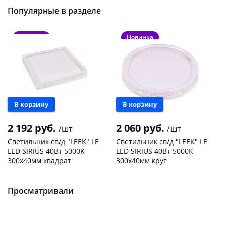
Популярные в разделе
Новинка
Новинка
В корзину
В корзину
2 192 руб.
2 060 руб.
/шт
/шт
Светильник св/д "LEEK" LE
Светильник св/д "LEEK" LE
LED SIRIUS 40Вт 5000K
LED SIRIUS 40Вт 5000K
300х40мм квадрат
300х40мм круг
Чернышевского,
1
Чернышевского,
1
147а
шт
147а
шт
Конева, 36
1 шт
Конева, 36
1 шт
Просматривали
Пошехонское ш, 18
1 шт
Пошехонское ш, 18
1 шт
Код товара
468997
Код товара
468995