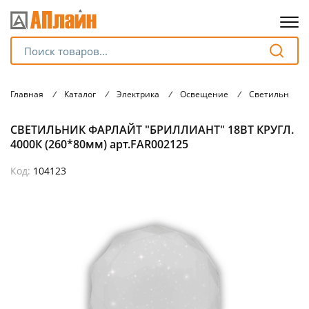
Для клиентов всех банков
Главная
/
Каталог
/
Электрика
/
Освещение
/
Светильники
Разбейте
СВЕТИЛЬНИК ФАРЛАЙТ "БРИЛЛИАНТ" 18ВТ КРУГЛ.
оплату
на части
4000К (260*80мм) арт.FAR002125
без переплат
Код:
104123
График платежей
Сегодня
25
%