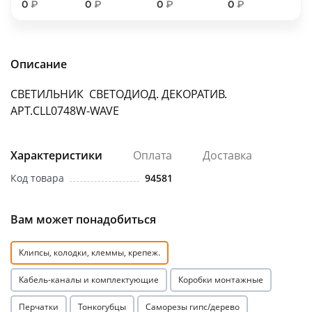
0
₽
0
₽
0
₽
0
₽
об оплате Плайтом
Описание
Остались вопросы?
25
СВЕТИЛЬНИК СВЕТОДИОД. ДЕКОРАТИВ.
8 800 302-02-51
АРТ.CLL0748W-WAVE
plait.ru
раз в 2
недели
Характеристики
Оплата
Доставка
Код товара
94581
Вам может понадобиться
Клипсы, колодки, клеммы, крепеж.
Кабель-каналы и комплектующие
Коробки монтажные
Перчатки
Тонкогубцы
Саморезы гипс/дерево