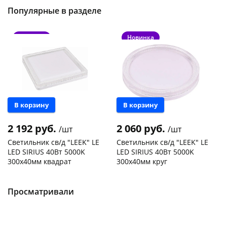
Популярные в разделе
Новинка
Новинка
В корзину
В корзину
2 192 руб.
2 060 руб.
/шт
/шт
Светильник св/д "LEEK" LE
Светильник св/д "LEEK" LE
LED SIRIUS 40Вт 5000K
LED SIRIUS 40Вт 5000K
300х40мм квадрат
300х40мм круг
Чернышевского,
1
Чернышевского,
1
147а
шт
147а
шт
Конева, 36
1 шт
Конева, 36
1 шт
Просматривали
Пошехонское ш, 18
1 шт
Пошехонское ш, 18
1 шт
Код товара
468997
Код товара
468995