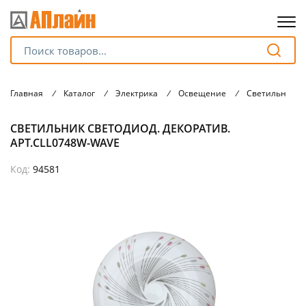
Для клиентов всех банков
Главная
/
Каталог
/
Электрика
/
Освещение
/
Светильники
Разбейте
СВЕТИЛЬНИК СВЕТОДИОД. ДЕКОРАТИВ.
оплату
на части
АРТ.CLL0748W-WAVE
без переплат
Код:
94581
График платежей
Сегодня
25
%