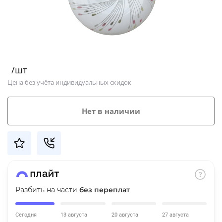
Добавляйте товары
в корзину
Оплачивайте сегодня только
/шт
25
% картой любого банка
Цена без учёта индивидуальных скидок
Получайте товар
Нет в наличии
выбранный способом
Оставшиеся
75
% будут
списываться
с вашей карты
по
25
%
каждые 2 недели
Разбить на части
без переплат
Сегодня
13 августа
20 августа
27 августа
Подробнее