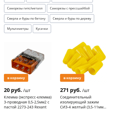
Саморезы гипс/металл
Саморезы с прессшайбой
Сверла и буры по бетону
Сверла и буры по дереву
Мультиметры
Кусачки
раз в 2 недели
Акция
Акция
в корзину
в корзину
20 руб.
271 руб.
/шт
/шт
Клемма (экспресс-клемма)
Соединительный
3-проводная 0,5-2,5мм2 с
изолирующий зажим
пастой 2273-243 Rexant
СИЗ-4 желтый (3,5-11мм2)
50шт
Код товара
103195
Код товара
109176