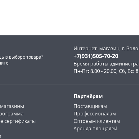
Чернышевского,
1
Конева, 36
3 шт
147а
шт
Пошехонское ш, 18
2 шт
Конева, 36
1 шт
Код товара
467202
Код товара
468994
Интернет- магазин, г. Воло
+7(931)505-70-20
ь в выборе товара?
шите!
Время работы администра
Пн-Пт: 8.00 - 20.00, Сб, Вс: 8
Партнёрам
 магазины
Поставщикам
программа
Профессионалам
е сертификаты
Оптовым клиентам
Аренда площадей
и