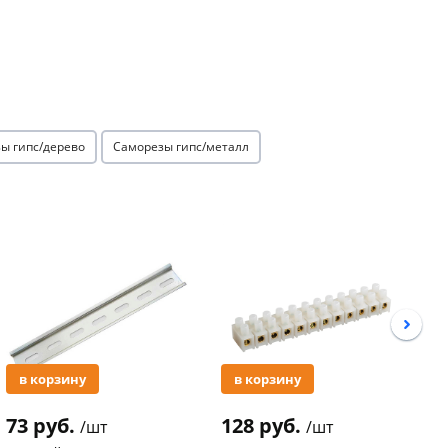
ы гипс/дерево
Саморезы гипс/металл
Акция
Акция
в корзину
в корзину
73 руб.
128 руб.
3
/шт
/шт