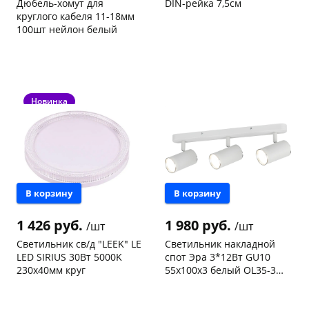
Дюбель-хомут для
DIN-рейка 7,5см
круглого кабеля 11-18мм
100шт нейлон белый
Код товара
97467
Код товара
96948
Новинка
раз в 2 недели
В корзину
В корзину
1 426 руб.
1 980 руб.
/шт
/шт
Светильник св/д "LEEK" LE
Светильник накладной
LED SIRIUS 30Вт 5000K
спот Эра 3*12Вт GU10
230х40мм круг
55x100x3 белый OL35-3
WH Б0056367
Чернышевского,
1
Чернышевского,
1
склад
шт
147а
шт