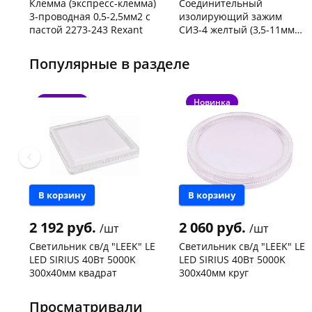
Клемма (экспресс-клемма)
Соединительный
3-проводная 0,5-2,5мм2 с
изолирующий зажим
пастой 2273-243 Rexant
СИЗ-4 желтый (3,5-11мм2)
50шт
Код товара
103195
Код товара
109176
Популярные в разделе
Новинка
Новинка
В корзину
В корзину
2 192 руб.
2 060 руб.
/шт
/шт
Светильник св/д "LEEK" LE
Светильник св/д "LEEK" LE
LED SIRIUS 40Вт 5000K
LED SIRIUS 40Вт 5000K
300х40мм квадрат
300х40мм круг
Чернышевского,
1
Конева, 36
1 шт
147а
шт
Пошехонское ш, 18
1 шт
Просматривали