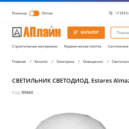
Розница
Оптом
+7 (931)
+7 (931)
8 8172 
КАТАЛОГ
8 8172 
8 8172 
Строительные материалы
Керамическая плитка
Сантехника
Главная
/
Каталог
/
Электрика
/
Освещение
/
Светильн
СВЕТИЛЬНИК СВЕТОДИОД. Estares Almaz R
Код:
89460