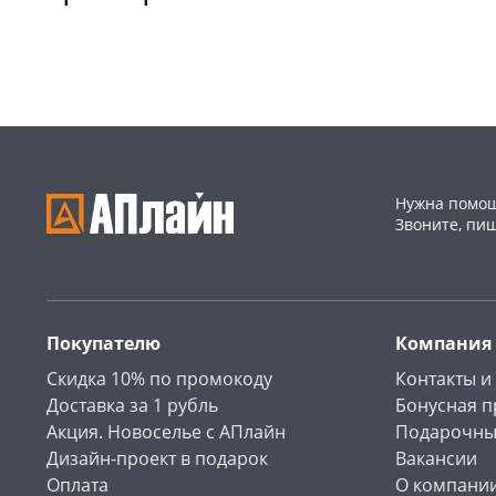
Конева, 36
1 шт
Код товара
468995
Пошехонское ш, 18
1 шт
Код товара
468997
Нужна помощ
Звоните, пи
Покупателю
Компания
Скидка 10% по промокоду
Контакты и
Доставка за 1 рубль
Бонусная 
Акция. Новоселье с АПлайн
Подарочны
Дизайн-проект в подарок
Вакансии
Оплата
О компани