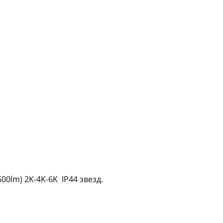
График платежей
Сегодня
25
%
Добавляйте товары
в корзину
Оплачивайте сегодня только
25
% картой любого банка
00lm) 2K-4K-6K IP44 звезд.
Получайте товар
выбранный способом