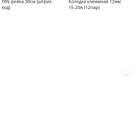
DIN-рейка 30см (штрих
Колодка клеммная 12мм
С
код)
15-20А (12пар)
п
С
Код товара
94102
Код товара
37577
К