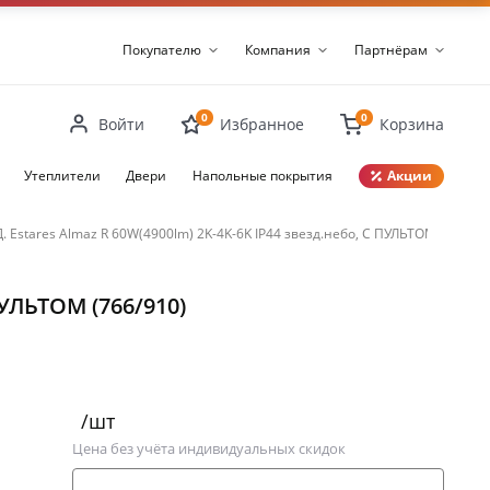
Покупателю
Компания
Партнёрам
0
0
Войти
Избранное
Корзина
Утеплители
Двери
Напольные покрытия
Акции
Закрыть
stares Almaz R 60W(4900lm) 2K-4K-6K IP44 звезд.небо, С ПУЛЬТОМ (766/91
УЛЬТОМ (766/910)
/шт
Цена без учёта индивидуальных скидок