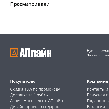
147а
шт
Пошехонское ш, 18
1 шт
Просматривали
Конева, 36
1 шт
Код товара
468995
Пошехонское ш, 18
1 шт
Код товара
468997
Нужна помощ
Звоните, пи
Покупателю
Компания
Скидка 10% по промокоду
Контакты и
Доставка за 1 рубль
Бонусная 
Акция. Новоселье с АПлайн
Подарочны
Дизайн-проект в подарок
Вакансии