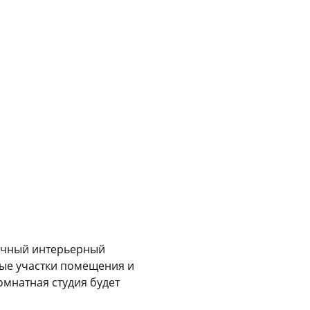
График платежей
Сегодня
25
%
Добавляйте товары
в корзину
Оплачивайте сегодня только
25
% картой любого банка
тичный интерьерный
ные участки помещения и
Получайте товар
выбранный способом
омнатная студия будет