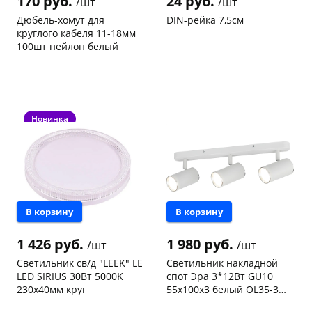
170 руб.
24 руб.
/шт
/шт
Дюбель-хомут для
DIN-рейка 7,5см
круглого кабеля 11-18мм
100шт нейлон белый
Код товара
97467
Код товара
96948
раз в 2 недели
Новинка
В корзину
В корзину
1 426 руб.
1 980 руб.
/шт
/шт
Светильник св/д "LEEK" LE
Светильник накладной
LED SIRIUS 30Вт 5000K
спот Эра 3*12Вт GU10
230х40мм круг
55x100x3 белый OL35-3
WH Б0056367
Чернышевского,
1
Чернышевского,
1