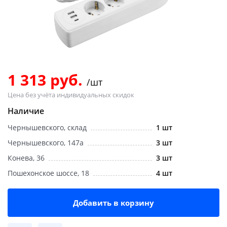
Добавляйте товары
в корзину
Оплачивайте сегодня только
25
% картой любого банка
1 313 руб.
/шт
Цена без учёта индивидуальных скидок
Получайте товар
Наличие
выбранный способом
Чернышевского, склад
1 шт
Чернышевского, 147а
3 шт
Оставшиеся
75
% будут
Конева, 36
3 шт
списываться
с вашей карты
Пошехонское шоссе, 18
4 шт
по
25
%
каждые 2 недели
Добавить в корзину
Подробнее