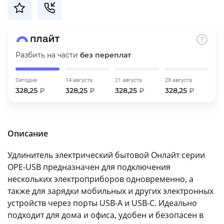
об оплате Плайтом
Разбить на части
без переплат
Остались вопросы?
25
8 800 302-02-51
Сегодня
14 августа
21 августа
28 августа
plait.ru
раз в 2
328,25
₽
328,25
₽
328,25
₽
328,25
₽
недели
Описание
Удлинитель электрический бытовой Онлайт серии
OPE-USB предназначен для подключения
нескольких электроприборов одновременно, а
также для зарядки мобильных и других электронных
устройств через порты USB-A и USB-C. Идеально
подходит для дома и офиса, удобен и безопасен в