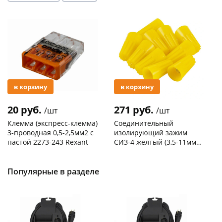
Акция
Акция
в корзину
в корзину
20 руб.
271 руб.
/шт
/шт
Клемма (экспресс-клемма)
Соединительный
3-проводная 0,5-2,5мм2 с
изолирующий зажим
пастой 2273-243 Rexant
СИЗ-4 желтый (3,5-11мм2)
50шт
Код товара
103195
Код товара
109176
Популярные в разделе
Новинка
Новинка