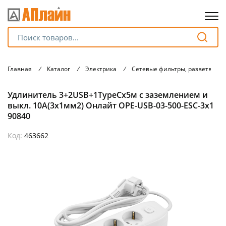
Для клиентов всех банков
Главная
/
Каталог
/
Электрика
/
Сетевые фильтры, разветвите
Разбейте
Удлинитель 3+2USB+1TypeCх5м с заземлением и
оплату
на части
выкл. 10А(3х1мм2) Онлайт OPE-USB-03-500-ESC-3x1
без переплат
90840
Код:
463662
График платежей
Сегодня
25
%