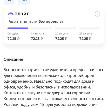
об оплате Плайтом
Разбить на части
без переплат
Остались вопросы?
25
Сегодня
13 августа
20 августа
27 августа
8 800 302-02-51
72,25
₽
72,25
₽
72,25
₽
72,25
₽
plait.ru
раз в 2
недели
Описание
Бытовые электрические удлинители предназначены
для подключения нескольких электроприборов
одновременно. Идеально под- ходят для дома и
офиса, удобны и безопасны в использовании.
Контакты из латуни не подвержены коррозии.
Корпус выполнен из высококачественного пластика.
Розетки под углом 45° для удобства подключения