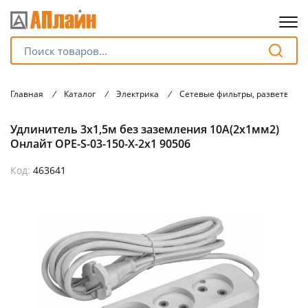
Для клиентов всех банков
Главная
/
Каталог
/
Электрика
/
Сетевые фильтры, разветвите
Разбейте
Удлинитель 3х1,5м без заземления 10А(2х1мм2)
оплату
на части
Онлайт OPE-S-03-150-X-2x1 90506
без переплат
Код:
463641
График платежей
Сегодня
25
%