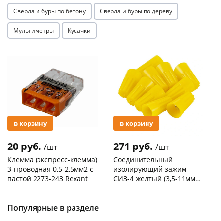
Сверла и буры по бетону
Сверла и буры по дереву
Мультиметры
Кусачки
Акция
Акция
в корзину
в корзину
20 руб.
271 руб.
/шт
/шт
Клемма (экспресс-клемма)
Соединительный
3-проводная 0,5-2,5мм2 с
изолирующий зажим
пастой 2273-243 Rexant
СИЗ-4 желтый (3,5-11мм2)
50шт
Код товара
103195
Код товара
109176
Популярные в разделе