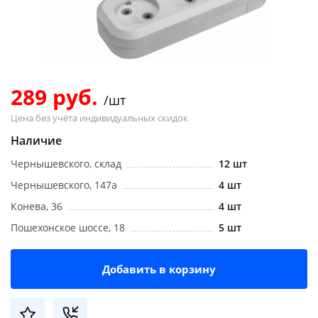
Добавляйте товары
в корзину
Оплачивайте сегодня только
289 руб.
/шт
25
% картой любого банка
Цена без учёта индивидуальных скидок
Наличие
Получайте товар
Чернышевского, склад
12 шт
выбранный способом
Чернышевского, 147а
4 шт
Конева, 36
4 шт
Оставшиеся
75
% будут
Пошехонское шоссе, 18
5 шт
списываться
с вашей карты
по
25
%
каждые 2 недели
Добавить в корзину
Подробнее