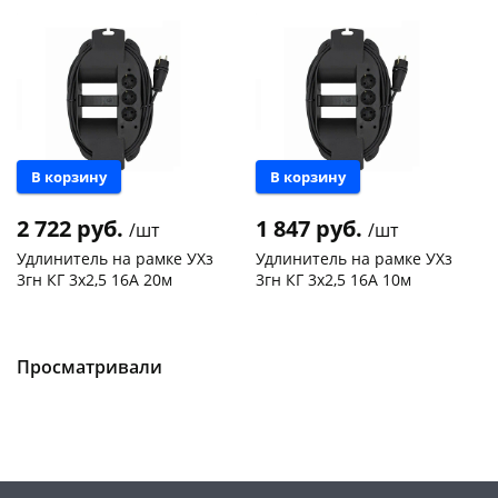
Новинка
Новинка
В корзину
В корзину
2 722 руб.
1 847 руб.
/шт
/шт
Удлинитель на рамке УХз
Удлинитель на рамке УХз
3гн КГ 3х2,5 16А 20м
3гн КГ 3х2,5 16А 10м
Чернышевского,
2
Чернышевского,
2
147а
шт
147а
шт
Конева, 36
2 шт
Конева, 36
2 шт
Просматривали
Пошехонское ш, 18
2 шт
Пошехонское ш, 18
2 шт
Код товара
469007
Код товара
469006