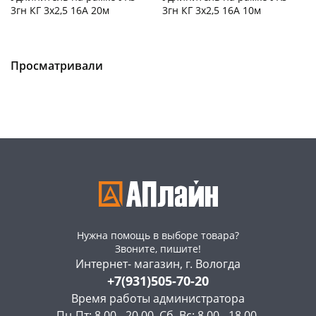
3гн КГ 3х2,5 16А 20м
3гн КГ 3х2,5 16А 10м
Чернышевского,
2
Чернышевского,
2
147а
шт
147а
шт
Конева, 36
2 шт
Конева, 36
1 шт
Просматривали
Пошехонское ш, 18
2 шт
Пошехонское ш, 18
2 шт
Код товара
469007
Код товара
469006
Нужна помощь в выборе товара?
Звоните, пишите!
Интернет- магазин, г. Вологда
+7(931)505-70-20
Время работы администратора
Пн-Пт: 8.00 - 20.00, Сб, Вс: 8.00 - 18.00