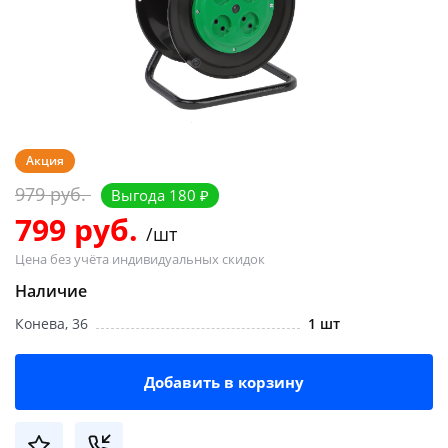
Добавляйте товары
в корзину
Оплачивайте сегодня только
25
% картой любого банка
Акция
979 руб.
Выгода 180 ₽
Получайте товар
799 руб.
/шт
выбранный способом
Цена без учёта индивидуальных скидок
Наличие
Оставшиеся
75
% будут
Конева, 36
1 шт
списываться
с вашей карты
по
25
%
каждые 2 недели
Добавить в корзину
Подробнее