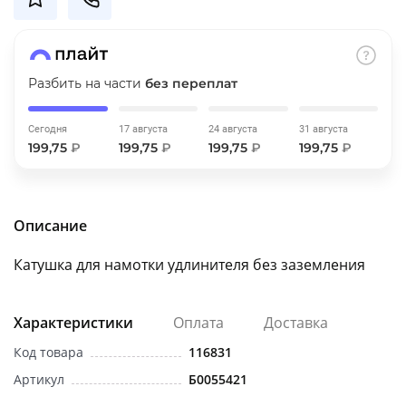
об оплате Плайтом
Разбить на части
без переплат
Остались вопросы?
25
8 800 302-02-51
Сегодня
17 августа
24 августа
31 августа
199,75
₽
199,75
₽
199,75
₽
199,75
₽
plait.ru
раз в 2
недели
Описание
Катушка для намотки удлинителя без заземления
Характеристики
Оплата
Доставка
Код товара
116831
Артикул
Б0055421