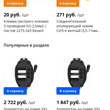
в корзину
в корзину
20 руб.
271 руб.
/шт
/шт
Клемма (экспресс-клемма)
Соединительный
3-проводная 0,5-2,5мм2 с
изолирующий зажим
пастой 2273-243 Rexant
СИЗ-4 желтый (3,5-11мм2)
50шт
Код товара
103195
Код товара
109176
Популярные в разделе
Новинка
Новинка
В корзину
В корзину
2 722 руб.
1 847 руб.
/шт
/шт
Удлинитель на рамке УХз
Удлинитель на рамке УХз