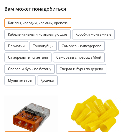
Вам может понадобиться
Клипсы, колодки, клеммы, крепеж.
Кабель-каналы и комплектующие
Коробки монтажные
раз в 2 недели
Перчатки
Тонкогубцы
Саморезы гипс/дерево
Саморезы гипс/металл
Саморезы с прессшайбой
Сверла и буры по бетону
Сверла и буры по дереву
Мультиметры
Кусачки
Акция
Акция