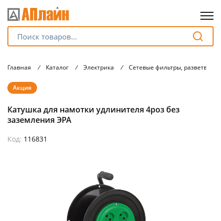
Для клиентов всех банков
Главная
/
Каталог
/
Электрика
/
Сетевые фильтры, разветвите
Разбейте
Акция
оплату
на части
Катушка для намотки удлинителя 4роз без
без переплат
заземления ЭРА
Код:
116831
График платежей
Сегодня
25
%