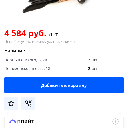
Добавляйте товары
в корзину
4 584 руб.
/шт
Оплачивайте сегодня только
Цена без учёта индивидуальных скидок
25
% картой любого банка
Наличие
Чернышевского, 147а
2 шт
Получайте товар
выбранный способом
Пошехонское шоссе, 18
2 шт
Добавить в корзину
Оставшиеся
75
% будут
списываться
с вашей карты
по
25
%
каждые 2 недели
Подробнее