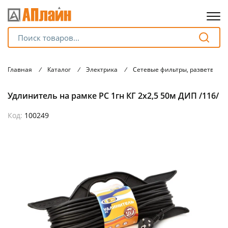
Для клиентов всех банков
Главная
/
Каталог
/
Электрика
/
Сетевые фильтры, разветвите
Разбейте
Удлинитель на рамке РС 1гн КГ 2х2,5 50м ДИП /116/
оплату
на части
без переплат
Код:
100249
График платежей
Сегодня
25
%