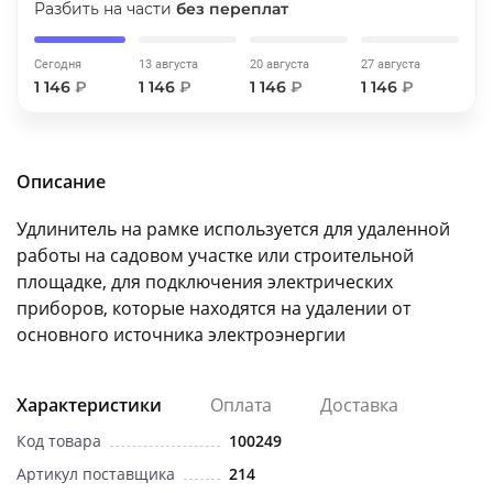
Разбить на части
без переплат
об оплате Плайтом
Сегодня
13 августа
20 августа
27 августа
1 146
₽
1 146
₽
1 146
₽
1 146
₽
Остались вопросы?
25
8 800 302-02-51
Описание
plait.ru
раз в 2
недели
Удлинитель на рамке используется для удаленной
работы на садовом участке или строительной
площадке, для подключения электрических
приборов, которые находятся на удалении от
основного источника электроэнергии
Характеристики
Оплата
Доставка
Код товара
100249
Артикул поставщика
214