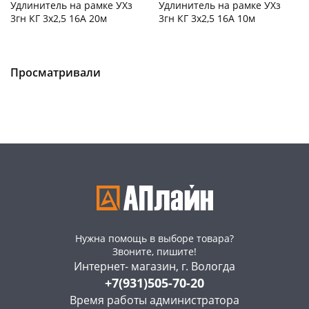
Удлинитель на рамке УХз
Удлинитель на рамке УХз
3гн КГ 3х2,5 16А 20м
3гн КГ 3х2,5 16А 10м
Чернышевского,
2
Чернышевского,
2
147а
шт
147а
шт
Конева, 36
2 шт
Конева, 36
2 шт
Просматривали
Пошехонское ш, 18
2 шт
Пошехонское ш, 18
2 шт
Код товара
469007
Код товара
469006
Нужна помощь в выборе товара?
Звоните, пишите!
Интернет- магазин, г. Вологда
+7(931)505-70-20
Время работы администратора