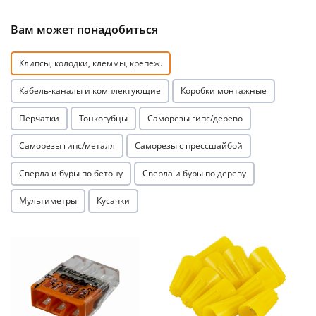
Вам может понадобиться
Клипсы, колодки, клеммы, крепеж.
Кабель-каналы и комплектующие
Коробки монтажные
раз в 2 недели
Перчатки
Тонкогубцы
Саморезы гипс/дерево
Саморезы гипс/металл
Саморезы с прессшайбой
Сверла и буры по бетону
Сверла и буры по дереву
Мультиметры
Кусачки
Акция
Акция