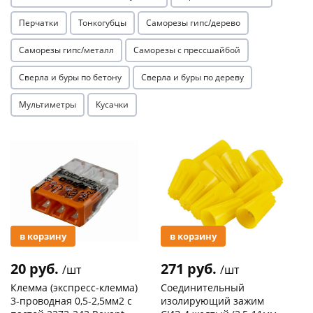
Перчатки
Тонкогубцы
Саморезы гипс/дерево
Саморезы гипс/металл
Саморезы с прессшайбой
Сверла и буры по бетону
Сверла и буры по дереву
Мультиметры
Кусачки
раз в 2 недели
Акция
Акция
в корзину
в корзину
20 руб.
271 руб.
/шт
/шт
Клемма (экспресс-клемма)
Соединительный
3-проводная 0,5-2,5мм2 с
изолирующий зажим