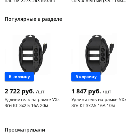
пастой 2273-243 Rexant
СИЗ-4 желтый (3,5-11мм2)
50шт
Код товара
103195
Код товара
109176
Популярные в разделе
Новинка
Новинка
В корзину
В корзину
2 722 руб.
1 847 руб.
/шт
/шт
Удлинитель на рамке УХз
Удлинитель на рамке УХз
3гн КГ 3х2,5 16А 20м
3гн КГ 3х2,5 16А 10м
Чернышевского,
2
Чернышевского,
2
147а
шт
147а
шт
Конева, 36
2 шт
Конева, 36
2 шт
Просматривали
Пошехонское ш, 18
2 шт
Пошехонское ш, 18
2 шт