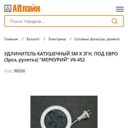
Для клиентов всех банков
Главная
/
Каталог
/
Электрика
/
Сетевые фильтры, разветвите
Разбейте
УДЛИНИТЕЛЬ КАТУШЕЧНЫЙ 5М Х 3ГН. ПОД ЕВРО
оплату
на части
(3роз, рулетка) "МЕРКУРИЙ" У6-452
без переплат
Код:
98200
График платежей
Сегодня
25
%