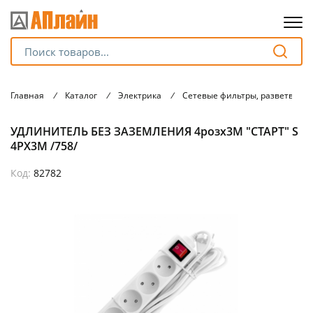
Для клиентов всех банков
Главная
/
Каталог
/
Электрика
/
Сетевые фильтры, разветвите
Разбейте
УДЛИНИТЕЛЬ БЕЗ ЗАЗЕМЛЕНИЯ 4розх3M "СТАРТ" S
оплату
на части
4РХ3М /758/
без переплат
Код:
82782
График платежей
Сегодня
25
%