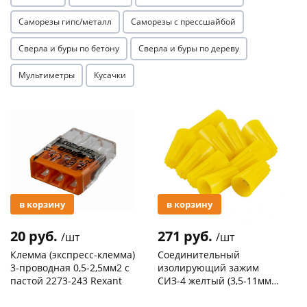
Саморезы гипс/металл
Саморезы с прессшайбой
Сверла и буры по бетону
Сверла и буры по дереву
Мультиметры
Кусачки
раз в 2 недели
Акция
Акция
в корзину
в корзину
20 руб.
271 руб.
/шт
/шт
Клемма (экспресс-клемма)
Соединительный
3-проводная 0,5-2,5мм2 с
изолирующий зажим
пастой 2273-243 Rexant
СИЗ-4 желтый (3,5-11мм2)
50шт
Код товара
103195
Код товара
109176