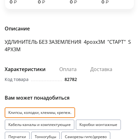
0
₽
0
₽
0
₽
0
₽
об оплате Плайтом
Описание
Остались вопросы?
25
УДЛИНИТЕЛЬ БЕЗ ЗАЗЕМЛЕНИЯ 4розх3M "СТАРТ" S
8 800 302-02-51
4РХ3М
plait.ru
раз в 2
недели
Характеристики
Оплата
Доставка
Код товара
82782
Вам может понадобиться
Клипсы, колодки, клеммы, крепеж.
Кабель-каналы и комплектующие
Коробки монтажные
Перчатки
Тонкогубцы
Саморезы гипс/дерево