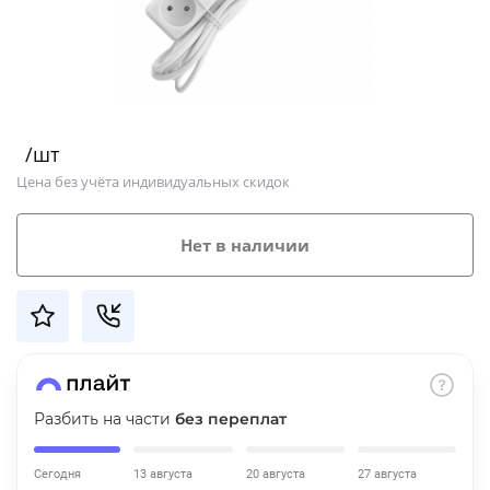
Добавляйте товары
в корзину
Оплачивайте сегодня только
/шт
25
% картой любого банка
Цена без учёта индивидуальных скидок
Получайте товар
Нет в наличии
выбранный способом
Оставшиеся
75
% будут
списываться
с вашей карты
по
25
%
каждые 2 недели
Разбить на части
без переплат
Сегодня
13 августа
20 августа
27 августа
Подробнее