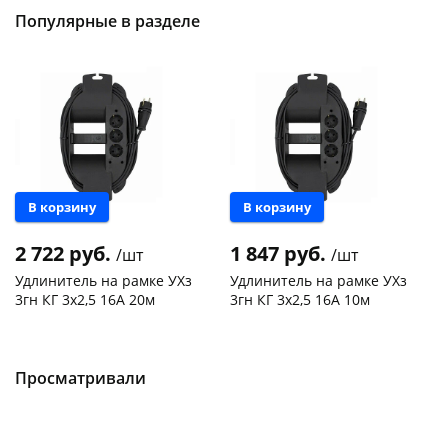
Популярные в разделе
Новинка
Новинка
В корзину
В корзину
2 722 руб.
1 847 руб.
/шт
/шт
Удлинитель на рамке УХз
Удлинитель на рамке УХз
3гн КГ 3х2,5 16А 20м
3гн КГ 3х2,5 16А 10м
Чернышевского,
2
Чернышевского,
2
147а
шт
147а
шт
Конева, 36
2 шт
Конева, 36
2 шт
Просматривали
Пошехонское ш, 18
2 шт
Пошехонское ш, 18
2 шт
Код товара
469007
Код товара
469006