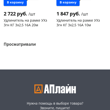
В корзину
В корзину
2 722 руб.
1 847 руб.
/шт
/шт
Удлинитель на рамке УХз
Удлинитель на рамке УХз
3гн КГ 3х2,5 16А 20м
3гн КГ 3х2,5 16А 10м
Чернышевского,
2
Чернышевского,
2
147а
шт
147а
шт
Конева, 36
2 шт
Конева, 36
2 шт
Просматривали
Пошехонское ш, 18
2 шт
Пошехонское ш, 18
2 шт
Код товара
469007
Код товара
469006
Нужна помощь в выборе товара?
Звоните, пишите!