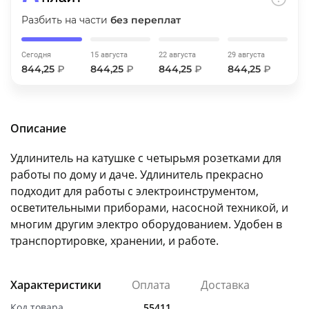
об оплате Плайтом
Разбить на части
без переплат
Сегодня
15 августа
22 августа
29 августа
844,25
₽
844,25
₽
844,25
₽
844,25
₽
Остались вопросы?
25
8 800 302-02-51
plait.ru
раз в 2
Описание
недели
Удлинитель на катушке с четырьмя розетками для
работы по дому и даче. Удлинитель прекрасно
подходит для работы с электроинструментом,
осветительными приборами, насосной техникой, и
многим другим электро оборудованием. Удобен в
транспортировке, хранении, и работе.
Характеристики
Оплата
Доставка
Код товара
55411