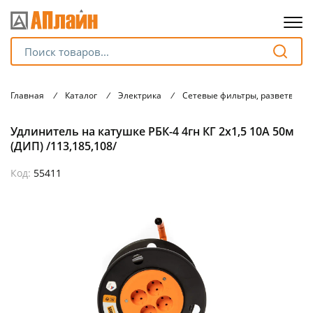
Для клиентов всех банков
Главная
/
Каталог
/
Электрика
/
Сетевые фильтры, разветвите
Разбейте
Удлинитель на катушке РБК-4 4гн КГ 2х1,5 10А 50м
оплату
на части
(ДИП) /113,185,108/
без переплат
Код:
55411
График платежей
Сегодня
25
%