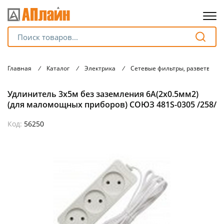
Для клиентов всех банков
Главная
/
Каталог
/
Электрика
/
Сетевые фильтры, разветвите
Разбейте
Удлинитель 3х5м без заземления 6А(2х0.5мм2)
оплату
на части
(для маломощных приборов) СОЮЗ 481S-0305 /258/
без переплат
Код:
56250
График платежей
Сегодня
25
%