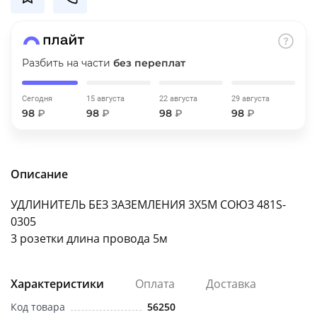
об оплате Плайтом
Разбить на части
без переплат
Остались вопросы?
25
Сегодня
15 августа
22 августа
29 августа
8 800 302-02-51
98
₽
98
₽
98
₽
98
₽
plait.ru
раз в 2
недели
Описание
УДЛИНИТЕЛЬ БЕЗ ЗАЗЕМЛЕНИЯ 3Х5М СОЮЗ 481S-
0305
3 розетки длина провода 5м
Характеристики
Оплата
Доставка
Код товара
56250