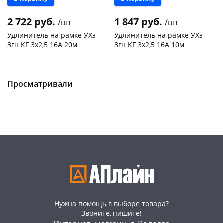
2 722 руб.
1 847 руб.
/шт
/шт
Удлинитель на рамке УХз
Удлинитель на рамке УХз
3гн КГ 3х2,5 16А 20м
3гн КГ 3х2,5 16А 10м
Чернышевского,
2
Чернышевского,
2
147а
шт
147а
шт
Конева, 36
2 шт
Конева, 36
2 шт
Просматривали
Пошехонское ш, 18
2 шт
Пошехонское ш, 18
2 шт
Код товара
469007
Код товара
469006
Нужна помощь в выборе товара?
Звоните, пишите!