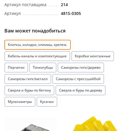
Артикул поставщика
214
Артикул
481S-0305
Вам может понадобиться
раз в 2 недели
Клипсы, колодки, клеммы, крепеж.
Кабель-каналы и комплектующие
Коробки монтажные
Перчатки
Тонкогубцы
Саморезы гипс/дерево
Саморезы гипс/металл
Саморезы с прессшайбой
Сверла и буры по бетону
Сверла и буры по дереву
Мультиметры
Кусачки
Акция
Акция