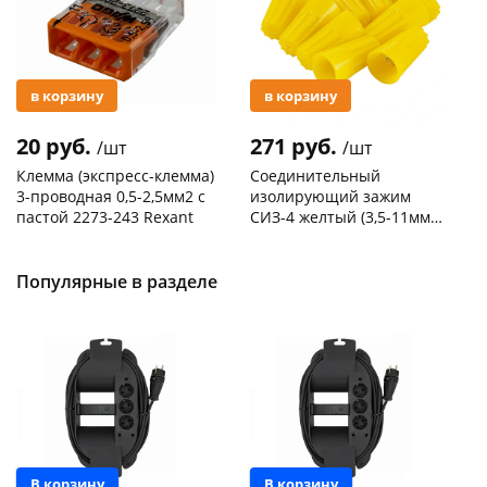
в корзину
в корзину
20 руб.
271 руб.
/шт
/шт
Клемма (экспресс-клемма)
Соединительный
3-проводная 0,5-2,5мм2 с
изолирующий зажим
пастой 2273-243 Rexant
СИЗ-4 желтый (3,5-11мм2)
50шт
Код товара
103195
Код товара
109176
Популярные в разделе
Новинка
Новинка
В корзину
В корзину