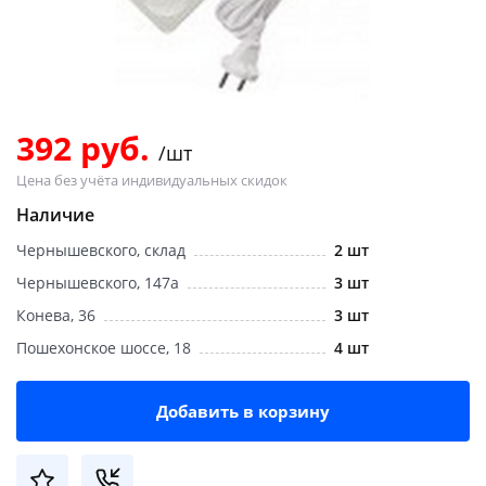
Добавляйте товары
в корзину
Оплачивайте сегодня только
392 руб.
/шт
25
% картой любого банка
Цена без учёта индивидуальных скидок
Наличие
Получайте товар
Чернышевского, склад
2 шт
выбранный способом
Чернышевского, 147а
3 шт
Конева, 36
3 шт
Оставшиеся
75
% будут
Пошехонское шоссе, 18
4 шт
списываться
с вашей карты
по
25
%
каждые 2 недели
Добавить в корзину
Подробнее