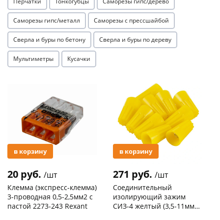
Перчатки
Тонкогубцы
Саморезы гипс/дерево
Саморезы гипс/металл
Саморезы с прессшайбой
Сверла и буры по бетону
Сверла и буры по дереву
Мультиметры
Кусачки
раз в 2 недели
Акция
Акция
в корзину
в корзину
20 руб.
271 руб.
/шт
/шт
Клемма (экспресс-клемма)
Соединительный
3-проводная 0,5-2,5мм2 с
изолирующий зажим
пастой 2273-243 Rexant
СИЗ-4 желтый (3,5-11мм2)
50шт
Код товара
103195
Код товара
109176