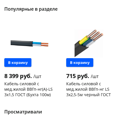
Популярные в разделе
В корзину
В корзину
8 399 руб.
715 руб.
/шт
/шт
Кабель силовой с
Кабель силовой с
мед.жилой ВВГп-нг(А)-LS
мед.жилой ВВГп-нг LS
3х1,5 ГОСТ (Бухта 100м)
3х2,5-5м черный ГОСТ
Чернышевского,
1
Чернышевского,
25
склад
шт
склад
шт
Чернышевского,
3
Просматривали
Код товара
467614
147а
шт
Конева, 36
7 шт
Пошехонское ш, 18
8 шт