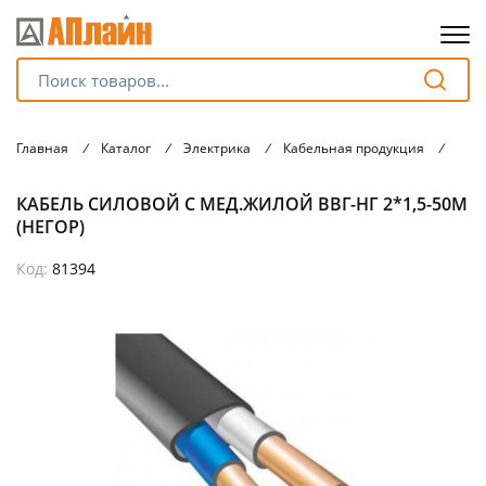
Для клиентов всех банков
Главная
/
Каталог
/
Электрика
/
Кабельная продукция
/
Кабе
Разбейте
КАБЕЛЬ СИЛОВОЙ С МЕД.ЖИЛОЙ ВВГ-НГ 2*1,5-50М
оплату
на части
(НЕГОР)
без переплат
Код:
81394
График платежей
Сегодня
25
%