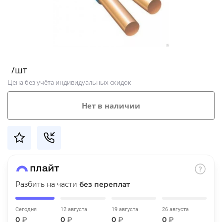
Добавляйте товары
в корзину
Оплачивайте сегодня только
/шт
25
% картой любого банка
Цена без учёта индивидуальных скидок
Получайте товар
Нет в наличии
выбранный способом
Оставшиеся
75
% будут
списываться
с вашей карты
по
25
%
каждые 2 недели
Разбить на части
без переплат
Сегодня
12 августа
19 августа
26 августа
Подробнее
0
₽
0
₽
0
₽
0
₽