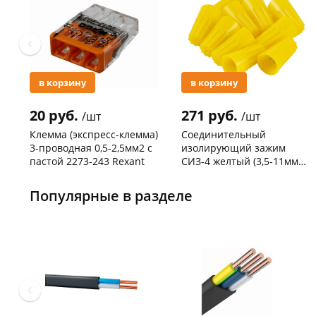
в корзину
в корзину
20 руб.
271 руб.
/шт
/шт
Клемма (экспресс-клемма)
Соединительный
3-проводная 0,5-2,5мм2 с
изолирующий зажим
пастой 2273-243 Rexant
СИЗ-4 желтый (3,5-11мм2)
50шт
Код товара
103195
Код товара
109176
Популярные в разделе