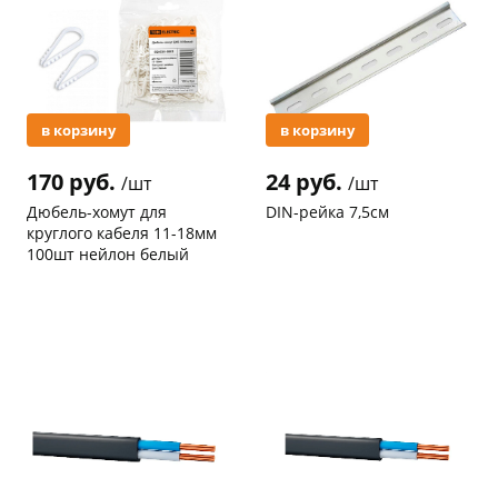
в корзину
в корзину
раз в 2 недели
170 руб.
24 руб.
/шт
/шт
Дюбель-хомут для
DIN-рейка 7,5см
круглого кабеля 11-18мм
100шт нейлон белый
Код товара
97467
Код товара
96948