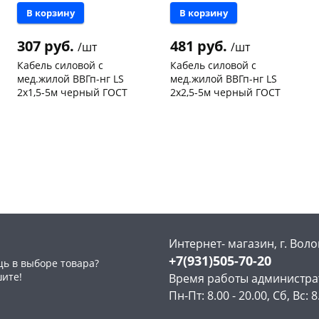
В корзину
В корзину
307 руб.
481 руб.
/шт
/шт
Кабель силовой с
Кабель силовой с
мед.жилой ВВГп-нг LS
мед.жилой ВВГп-нг LS
2х1,5-5м черный ГОСТ
2х2,5-5м черный ГОСТ
Чернышевского,
20
Чернышевского,
10
склад
шт
склад
шт
Чернышевского,
10
Чернышевского,
9
147а
шт
147а
шт
Конева, 36
13 шт
Конева, 36
5 шт
Пошехонское ш, 18
9 шт
Пошехонское ш, 18
4 шт
Код товара
465865
Код товара
465863
Интернет- магазин, г. Воло
+7(931)505-70-20
ь в выборе товара?
шите!
Время работы администра
Пн-Пт: 8.00 - 20.00, Сб, Вс: 8