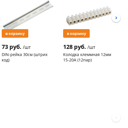
в корзину
в корзину
73 руб.
128 руб.
3
/шт
/шт
DIN-рейка 30см (штрих
Колодка клеммная 12мм
С
код)
15-20А (12пар)
п
С
Код товара
94102
Код товара
37577
К