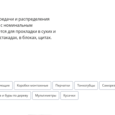
Оставшиеся
75
% будут
списываться
с вашей карты
по
25
%
каждые 2 недели
ередачи и распределения
х с номинальным
ся для прокладки в сухих и
акадах, в блоках, щитах.
Подробнее
об оплате Плайтом
25
раз в 2
Остались вопросы?
недели
тующие
Коробки монтажные
Перчатки
Тонкогубцы
Саморез
8 800 302-02-51
а и буры по дереву
Мультиметры
Кусачки
plait.ru
Акция
Акция