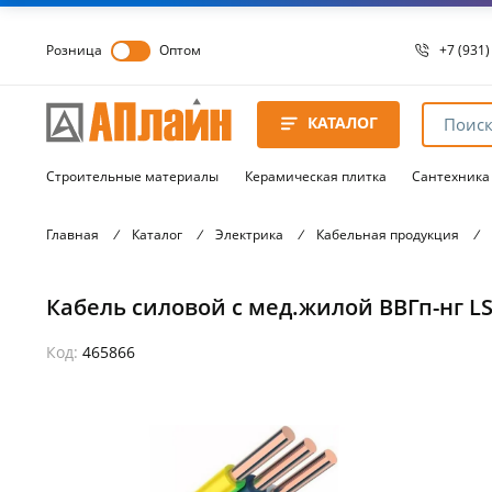
Розница
Оптом
+7 (931)
+7 (931)
8 8172 
КАТАЛОГ
8 8172 
8 8172 
Строительные материалы
Керамическая плитка
Сантехника
Главная
/
Каталог
/
Электрика
/
Кабельная продукция
/
Кабель силовой с мед.жилой ВВГп-нг LS
Код:
465866