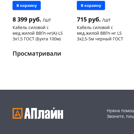
В корзину
В корзину
8 399 руб.
715 руб.
/шт
/шт
Кабель силовой с
Кабель силовой с
мед.жилой ВВГп-нг(А)-LS
мед.жилой ВВГп-нг LS
3х1,5 ГОСТ (Бухта 100м)
3х2,5-5м черный ГОСТ
Чернышевского,
1
Чернышевского,
15
склад
шт
склад
шт
Просматривали
Чернышевского,
8
Код товара
467614
147а
шт
Конева, 36
11 шт
Пошехонское ш, 18
8 шт
Код товара
465867
Нужна помощ
Звоните, пи