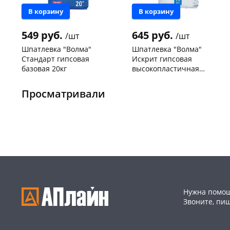
В корзину
В корзину
549 руб.
645 руб.
/шт
/шт
Шпатлевка "Волма"
Шпатлевка "Волма"
Стандарт гипсовая
Искрит гипсовая
базовая 20кг
высокопластичная
белоснежная 19кг
Чернышевского,
107
Чернышевского,
107
склад
шт
склад
шт
Просматривали
Чернышевского,
10
Конева, 36
7 шт
147а
шт
Пошехонское ш, 18
5 шт
Конева, 36
7 шт
Код товара
10285
Код товара
468373
Нужна помощ
Звоните, пи