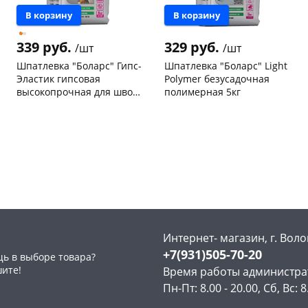
В корзину
В корзину
339 руб.
329 руб.
/шт
/шт
Шпатлевка "Боларс" Гипс-
Шпатлевка "Боларс" Light
Эластик гипсовая
Polymer безусадочная
высокопрочная для швов
полимерная 5кг
5кг
Чернышевского,
39
Чернышевского,
16
склад
шт
склад
шт
Чернышевского,
9
Чернышевского,
4
147а
шт
147а
шт
Конева, 36
8 шт
Конева, 36
6 шт
Пошехонское ш, 18
4 шт
Пошехонское ш, 18
4 шт
Код товара
464090
Код товара
462708
Интернет- магазин, г. Воло
+7(931)505-70-20
ь в выборе товара?
шите!
Время работы администра
Пн-Пт: 8.00 - 20.00, Сб, Вс: 8