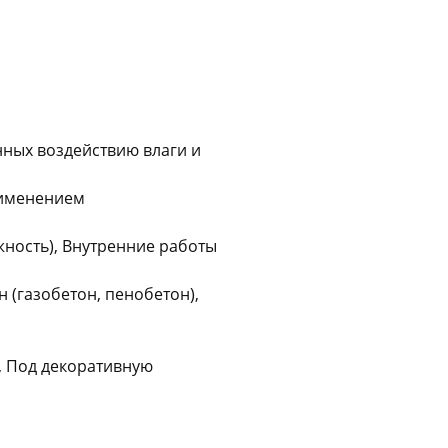
Оставшиеся
75
% будут
списываться
с вашей карты
по
25
%
каждые 2 недели
нных воздействию влаги и
Подробнее
об оплате Плайтом
рименением
жность), Внутренние работы
25
раз в 2
 (газобетон, пенобетон),
Остались вопросы?
недели
8 800 302-02-51
, Под декоративную
plait.ru