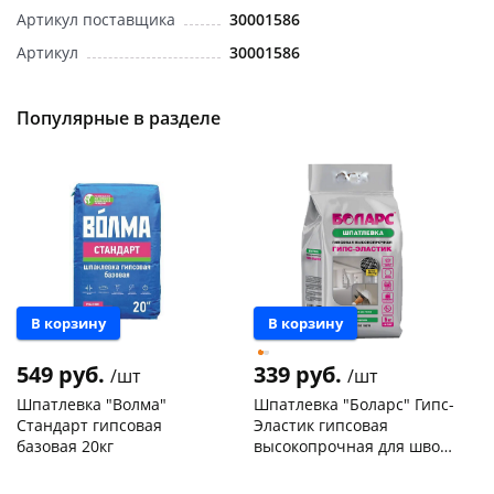
Артикул поставщика
30001586
Артикул
30001586
Популярные в разделе
В корзину
В корзину
549 руб.
339 руб.
/шт
/шт
Шпатлевка "Волма"
Шпатлевка "Боларс" Гипс-
Стандарт гипсовая
Эластик гипсовая
базовая 20кг
высокопрочная для швов
5кг
Чернышевского,
107
Чернышевского,
39
склад
шт
склад
шт