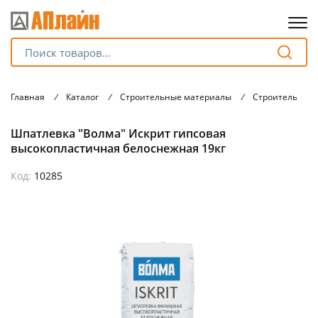
Для клиентов всех банков
Главная
/
Каталог
/
Строительные материалы
/
Строительные 
Разбейте
Шпатлевка "Волма" Искрит гипсовая
оплату
на части
высокопластичная белоснежная 19кг
без переплат
Код:
10285
График платежей
Сегодня
25
%