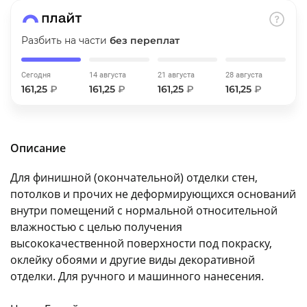
об оплате Плайтом
Разбить на части
без переплат
Сегодня
14 августа
21 августа
28 августа
Остались вопросы?
25
161,25
₽
161,25
₽
161,25
₽
161,25
₽
8 800 302-02-51
plait.ru
раз в 2
недели
Описание
Для финишной (окончательной) отделки стен,
потолков и прочих не деформирующихся оснований
внутри помещений с нормальной относительной
влажностью с целью получения
высококачественной поверхности под покраску,
оклейку обоями и другие виды декоративной
отделки. Для ручного и машинного нанесения.