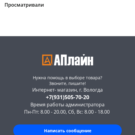
Конева, 36
8 шт
Чернышевского,
9
Просматривали
147а
шт
Код товара
468373
Конева, 36
8 шт
Пошехонское ш, 18
4 шт
Код товара
464090
Нужна помощь в выборе товара?
Звоните, пишите!
Интернет- магазин, г. Вологда
+7(931)505-70-20
Время работы администратора
Пн-Пт: 8.00 - 20.00, Сб, Вс: 8.00 - 18.00
Написать сообщение