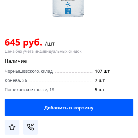
Добавляйте товары
в корзину
Оплачивайте сегодня только
645 руб.
/шт
25
% картой любого банка
Цена без учёта индивидуальных скидок
Наличие
Получайте товар
Чернышевского, склад
107 шт
выбранный способом
Конева, 36
7 шт
Пошехонское шоссе, 18
5 шт
Оставшиеся
75
% будут
списываться
с вашей карты
по
25
%
каждые 2 недели
Добавить в корзину
Подробнее