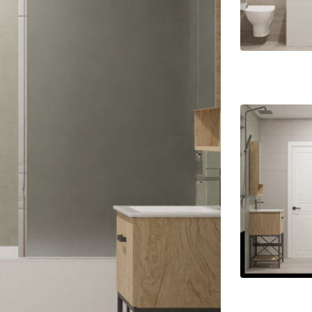
на части
без переплат
График платежей
Сегодня
25
%
Добавляйте товары
в корзину
Оплачивайте сегодня только
25
% картой любого банка