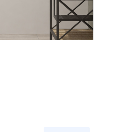
Получайте товар
выбранный способом
Оставшиеся
75
% будут
списываться
с вашей карты
по
25
%
каждые 2 недели
Подробнее
об оплате Плайтом
25
раз в 2
Остались вопросы?
недели
8 800 302-02-51