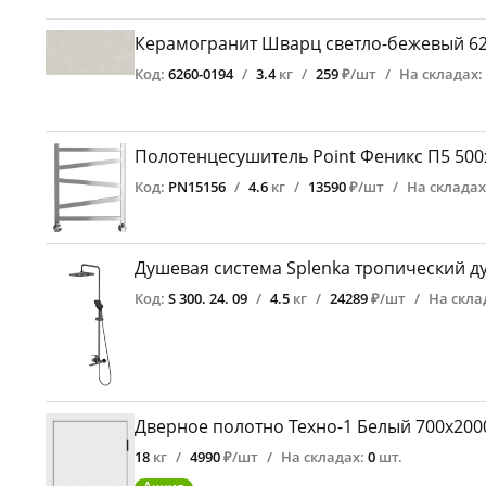
Керамогранит Шварц светло-бежевый 62
Код:
6260-0194
/
3.4
кг
/
259
₽/шт
/
На складах:
Полотенцесушитель Point Феникс П5 500
Код:
PN15156
/
4.6
кг
/
13590
₽/шт
/
На складах
Душевая система Splenka тропический ду
Код:
S 300. 24. 09
/
4.5
кг
/
24289
₽/шт
/
На скла
Дверное полотно Техно-1 Белый 700х200
18
кг
/
4990
₽/шт
/
На складах:
0
шт.