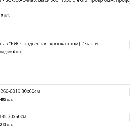
 SG-900-С-Matt Black 900*1950 стекло Прозр 6мм, проф.
0
шт.
итаз "РИО" подвесная, кнопка хром) 2 части
ладах:
0
шт.
260-0019 30х60см
495
шт.
185 30х60см
213
шт.