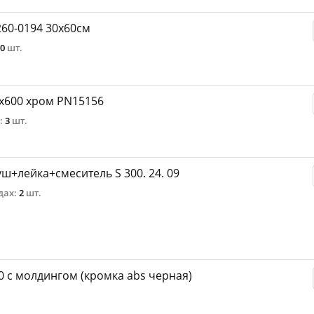
60-0194 30х60см
0
шт.
x600 хром PN15156
:
3
шт.
ш+лейка+смеситель S 300. 24. 09
дах:
2
шт.
0 с молдингом (кромка abs черная)