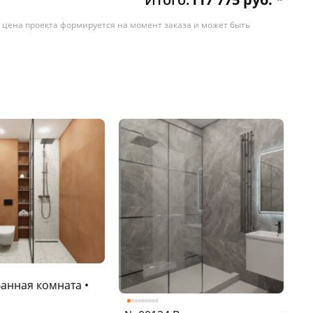
 цена проекта формируется на момент заказа и может быть
анная комната •
№