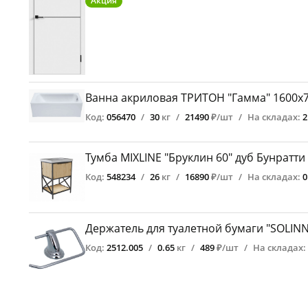
Акция
Ванна акриловая ТРИТОН "Гамма" 1600х70
Код:
056470
/
30
кг
/
21490
₽/шт
/
На складах:
Тумба MIXLINE "Бруклин 60" дуб Бунратти
Код:
548234
/
26
кг
/
16890
₽/шт
/
На складах:
Держатель для туалетной бумаги "SOLINN
Код:
2512.005
/
0.65
кг
/
489
₽/шт
/
На складах: