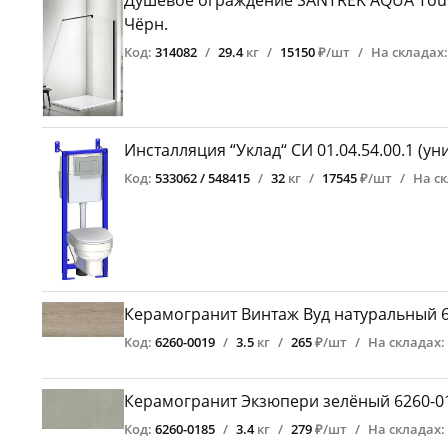
Душевое ограждение SANTREK AQUA Тour -
Чёрн.
Код:
314082
/
29.4
кг
/
15150
₽/шт
/
На складах:
Инсталляция “Уклад“ СИ 01.04.54.00.1 (ун
Код:
533062 / 548415
/
32
кг
/
17545
₽/шт
/
На ск
Керамогранит Винтаж Вуд натуральный 6
Код:
6260-0019
/
3.5
кг
/
265
₽/шт
/
На складах:
Керамогранит Экзюпери зелёный 6260-0
Код:
6260-0185
/
3.4
кг
/
279
₽/шт
/
На складах: