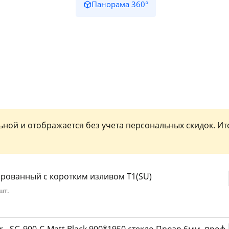
Панорама 360°
plait.ru
льной и отображается без учета персональных скидок. Ит
раз в 2 недели
рованный с коротким изливом Т1(SU)
шт.