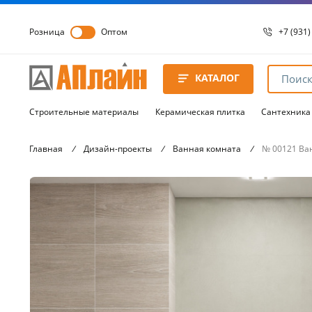
Розница
Оптом
+7 (931)
+7 (931)
8 8172 
КАТАЛОГ
8 8172 
8 8172 
Строительные материалы
Керамическая плитка
Сантехника
Главная
/
Дизайн-проекты
/
Ванная комната
/
№ 00121 Ван