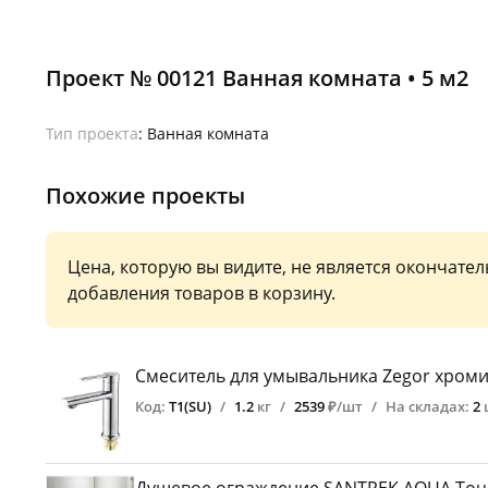
Проект № 00121 Ванная комната • 5 м2
Тип проекта
: Ванная комната
Похожие проекты
Цена, которую вы видите, не является окончате
добавления товаров в корзину.
Смеситель для умывальника Zegor хроми
Код:
Т1(SU)
/
1.2
кг
/
2539
₽/шт
/
На складах:
2