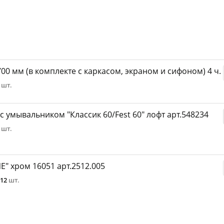
0 мм (в комплекте с каркасом, экраном и сифоном) 4 ч.
2
шт.
 с умывальником "Классик 60/Fest 60" лофт арт.548234
0
шт.
E" хром 16051 арт.2512.005
12
шт.