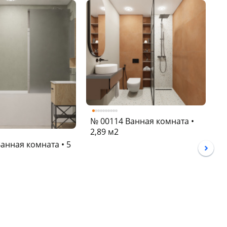
№ 00114 Ванная комната •
2,89 м2
№
анная комната • 5
3