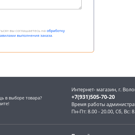
ться» вы соглашаетесь на
обработку
авилами выполнения заказа
.
Интернет- магазин, г. Воло
+7(931)505-70-20
ь в выборе товара?
шите!
Время работы администра
Пн-Пт: 8.00 - 20.00, Сб, Вс: 8