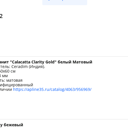
plait.ru
2
нит "Calacatta Clarity Gold" белый Матовый
раз в 2 недели
тель: Ceradim (Индия).
60x60 см
8 мм
ть: матовая
тифицированный
аличии
https://apline35.ru/catalog/4063/956969/
dy бежевый