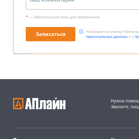
*
— обязательное поле для заполнения
Нажимая на кнопку «Записа
персональных данных
и с
пр
Нужна помощ
Звоните, пи