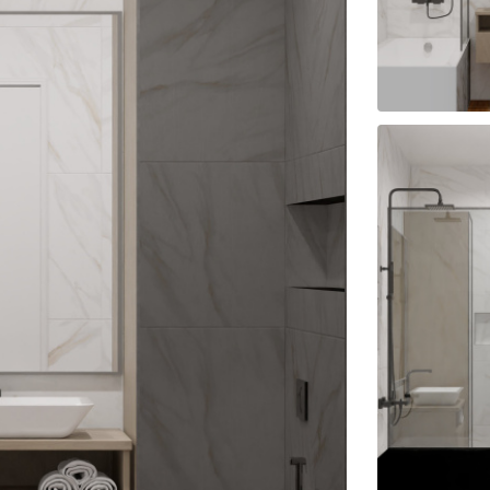
на части
без переплат
График платежей
Сегодня
25
%
Добавляйте товары
в корзину
Оплачивайте сегодня только
25
% картой любого банка