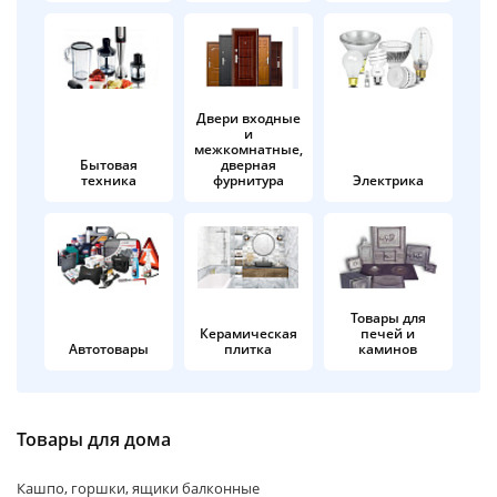
об оплате Плайтом
Двери входные
и
Остались вопросы?
25
межкомнатные,
8 800 302-02-51
Бытовая
дверная
техника
фурнитура
Электрика
plait.ru
раз в 2
недели
Товары для
Керамическая
печей и
Автотовары
плитка
каминов
Товары для дома
Кашпо, горшки, ящики балконные