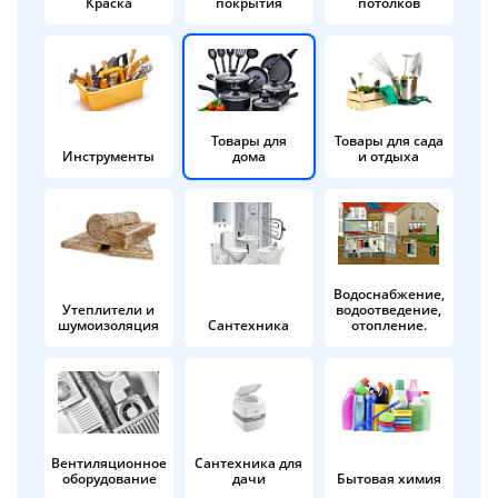
Краска
покрытия
потолков
Добавляйте товары
в корзину
Оплачивайте сегодня только
Товары для
Товары для сада
Инструменты
дома
и отдыха
25
% картой любого банка
Получайте товар
выбранный способом
Водоснабжение,
Утеплители и
водоотведение,
шумоизоляция
Сантехника
отопление.
Оставшиеся
75
% будут
списываться
с вашей карты
по
25
%
каждые 2 недели
Вентиляционное
Сантехника для
оборудование
дачи
Бытовая химия
Подробнее