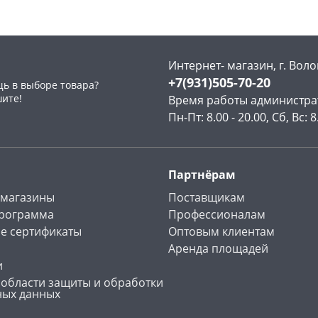
Интернет- магазин, г. Воло
+7(931)505-70-20
ь в выборе товара?
раз в 2 недели
шите!
Время работы администра
Пн-Пт: 8.00 - 20.00, Сб, Вс: 8
Партнёрам
 магазины
Поставщикам
программа
Профессионалам
е сертификаты
Оптовым клиентам
Аренда площадей
и
 области защиты и обработки
ных данных