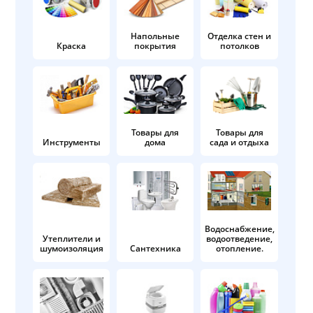
Напольные
Отделка стен и
Краска
покрытия
потолков
Товары для
Товары для
Инструменты
дома
сада и отдыха
Водоснабжение,
Утеплители и
водоотведение,
шумоизоляция
Сантехника
отопление.