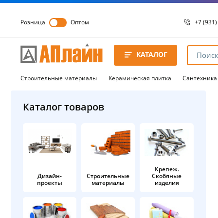
Розница
Оптом
+7 (931)
+7 (931)
8 8172 
КАТАЛОГ
8 8172 
8 8172 
Строительные материалы
Керамическая плитка
Сантехника
Каталог товаров
Крепеж.
Дизайн-
Строительные
Скобяные
проекты
материалы
изделия