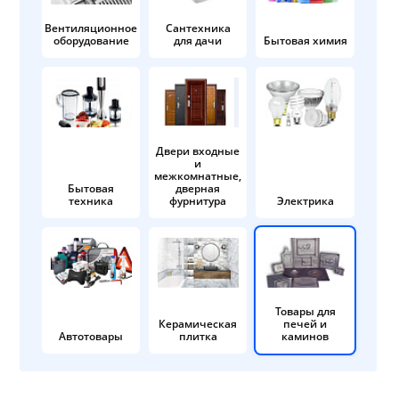
Вентиляционное
Сантехника
оборудование
для дачи
Бытовая химия
Двери входные
и
межкомнатные,
Бытовая
дверная
техника
фурнитура
Электрика
Товары для
Керамическая
печей и
Автотовары
плитка
каминов