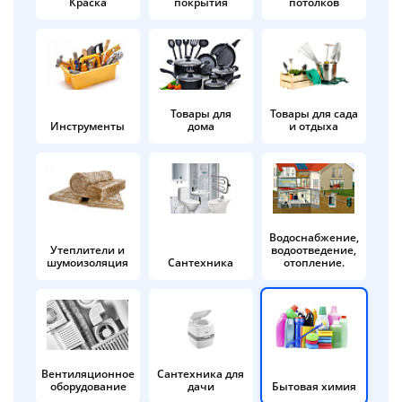
Краска
покрытия
потолков
Добавляйте товары
в корзину
Оплачивайте сегодня только
Товары для
Товары для сада
Инструменты
дома
и отдыха
25
% картой любого банка
Получайте товар
выбранный способом
Водоснабжение,
Утеплители и
водоотведение,
шумоизоляция
Сантехника
отопление.
Оставшиеся
75
% будут
списываться
с вашей карты
по
25
%
каждые 2 недели
Вентиляционное
Сантехника для
оборудование
дачи
Бытовая химия
Подробнее