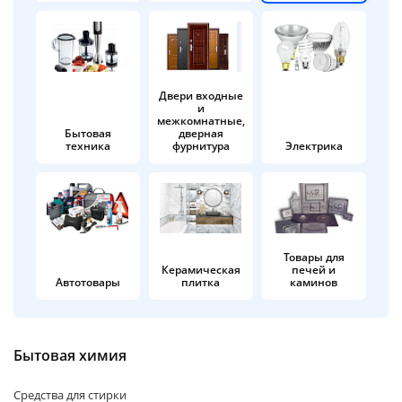
об оплате Плайтом
Двери входные
и
Остались вопросы?
25
межкомнатные,
8 800 302-02-51
Бытовая
дверная
техника
фурнитура
Электрика
plait.ru
раз в 2
недели
Товары для
Керамическая
печей и
Автотовары
плитка
каминов
Бытовая химия
Средства для стирки