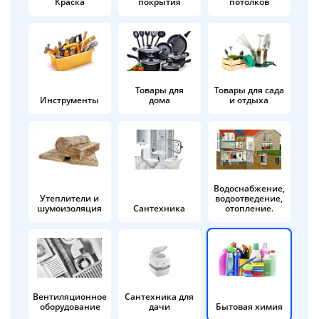
Краска
покрытия
потолков
Добавляйте товары
в корзину
Оплачивайте сегодня только
Товары для
Товары для сада
Инструменты
дома
и отдыха
25
% картой любого банка
Получайте товар
выбранный способом
Водоснабжение,
Утеплители и
водоотведение,
шумоизоляция
Сантехника
отопление.
Оставшиеся
75
% будут
списываться
с вашей карты
по
25
%
каждые 2 недели
Вентиляционное
Сантехника для
оборудование
дачи
Бытовая химия
Подробнее