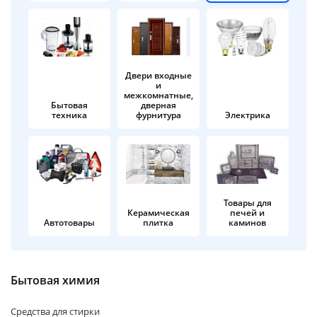
об оплате Плайтом
Двери входные
и
Остались вопросы?
25
межкомнатные,
8 800 302-02-51
Бытовая
дверная
техника
фурнитура
Электрика
plait.ru
раз в 2
недели
Товары для
Керамическая
печей и
Автотовары
плитка
каминов
Бытовая химия
Средства для стирки