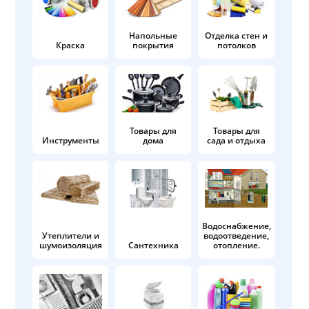
Напольные
Отделка стен и
Краска
покрытия
потолков
Товары для
Товары для
Инструменты
дома
сада и отдыха
Водоснабжение,
Утеплители и
водоотведение,
шумоизоляция
Сантехника
отопление.