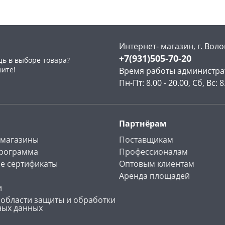
Интернет- магазин, г. Воло
+7(931)505-70-20
ь в выборе товара?
раз в 2 недели
шите!
Время работы администра
Пн-Пт: 8.00 - 20.00, Сб, Вс: 8
Партнёрам
 магазины
Поставщикам
программа
Профессионалам
е сертификаты
Оптовым клиентам
Аренда площадей
и
 области защиты и обработки
ных данных