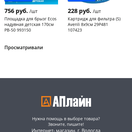
756 руб.
228 руб.
/шт
/шт
Площадка для брызг Ecos
Картридж для фильтра (S)
надувная детская 170см
Avenli 8х9см 29P481
PB-50 993150
107423
Чернышевского,
2
Чернышевского,
1
147а
шт
147а
шт
Конева, 36
2 шт
Просматривали
Код товара
467254
Пошехонское ш, 18
1 шт
Код товара
467188
Нужна помощь в выборе товара?
Звоните, пишите!
Интернет- магазин, г. Вологда