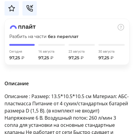
об оплате Плайтом
Разбить на части
без переплат
Остались вопросы?
25
8 800 302-02-51
plait.ru
Сегодня
16 августа
23 августа
30 августа
раз в 2
97,25
₽
97,25
₽
97,25
₽
97,25
₽
недели
Описание
Описание : Размер: 13.5*10.5*10.5 см Материал: АБС-
пластмасса Питание от 4 сухих/стандартных батарей
размера D (1,5 В). (в комплект не входит)
Напряжение 6 B. Воздушный поток: 260 л/мин 3
сопла для установки на основные стандартные
клапаны Не работает от сети Быстро сдувает и