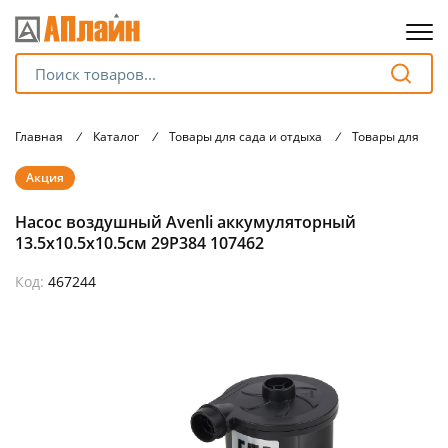
Для клиентов всех банков
Главная
/
Каталог
/
Товары для сада и отдыха
/
Товары для тур
Разбейте
Акция
оплату
на части
Насос воздушный Avenli аккумуляторный
без переплат
13.5х10.5х10.5см 29P384 107462
Код:
467244
График платежей
Сегодня
25
%