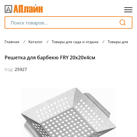
Для клиентов всех банков
Главная
/
Каталог
/
Товары для сада и отдыха
/
Товары для тур
Разбейте
Решетка для барбекю FRY 20х20х4см
оплату
на части
без переплат
Код:
25927
График платежей
Сегодня
25
%