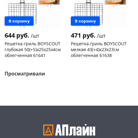
В корзину
В корзину
644 руб.
471 руб.
/шт
/шт
Решетка-гриль BOYSCOUT
Решетка-гриль BOYSCOUT
глубокая 50(+5)x25x25x4cм
мелкая 43(+4)х23х23см
облегченная 61641
облегченная 61638
Чернышевского,
3
Чернышевского,
7
147а
шт
склад
шт
Конева, 36
2 шт
Чернышевского,
2
Просматривали
147а
шт
Пошехонское ш, 18
2 шт
Конева, 36
4 шт
Код товара
467497
Пошехонское ш, 18
2 шт
Код товара
467495