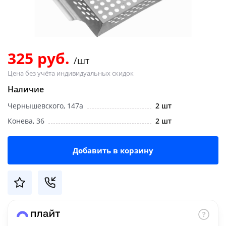
Добавляйте товары
в корзину
325 руб.
/шт
Оплачивайте сегодня только
Цена без учёта индивидуальных скидок
25
% картой любого банка
Наличие
Чернышевского, 147а
2 шт
Получайте товар
выбранный способом
Конева, 36
2 шт
Добавить в корзину
Оставшиеся
75
% будут
списываться
с вашей карты
по
25
%
каждые 2 недели
Подробнее