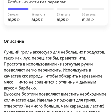
Разбить на части
без переплат
об оплате Плайтом
Сегодня
16 августа
23 августа
30 августа
81,25
₽
81,25
₽
81,25
₽
81,25
₽
Остались вопросы?
25
8 800 302-02-51
Описание
plait.ru
раз в 2
недели
Лучший гриль аксессуар для небольших продуктов,
таких как: лук, перец, грибы, креветки итд.
Простота в использовании - изогнутые ручки
позволяют легко переносить. Используйте в
качестве сковороды, чтобы обжарить нарезанное
мясо. Ничто не сравнится с отличным дымным
вкусом барбекю.
Высокие бортики позволяют вместить необходимое
количество еды. Идеально подходит для гриля,
отверстия (немного больше, чем карандаш ластик)