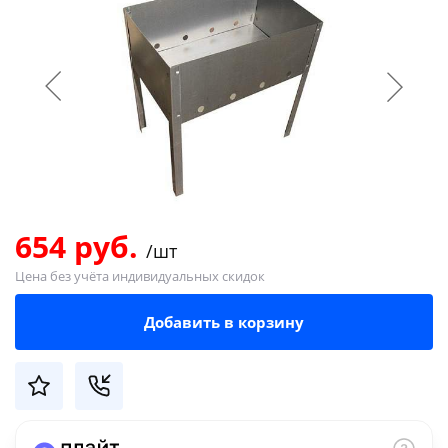
Добавляйте товары
в корзину
Оплачивайте сегодня только
25
% картой любого банка
Получайте товар
выбранный способом
654 руб.
/шт
Цена без учёта индивидуальных скидок
Оставшиеся
75
% будут
Добавить в корзину
списываться
с вашей карты
по
25
%
каждые 2 недели
Подробнее