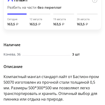
об оплате Плайтом
Разбить на части
без переплат
Сегодня
12 августа
19 августа
26 августа
163,5
₽
163,5
₽
163,5
₽
163,5
₽
Остались вопросы?
25
8 800 302-02-51
plait.ru
раз в 2
Наличие
недели
Конева, 36
3 шт
Описание
Компактный мангал стандарт-лайт от Бастион-пром
50070 изготовлен из прочной стали толщиной 0,5
мм. Размеры 500*300*500 мм позволяют легко
транспортировать и хранить. Отличный выбор для
пикника или отдыха на природе.