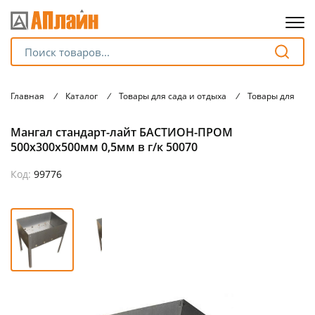
Для клиентов всех банков
Главная
/
Каталог
/
Товары для сада и отдыха
/
Товары для тур
Разбейте
Мангал стандарт-лайт БАСТИОН-ПРОМ
оплату
на части
500х300х500мм 0,5мм в г/к 50070
без переплат
Код:
99776
График платежей
Сегодня
25
%