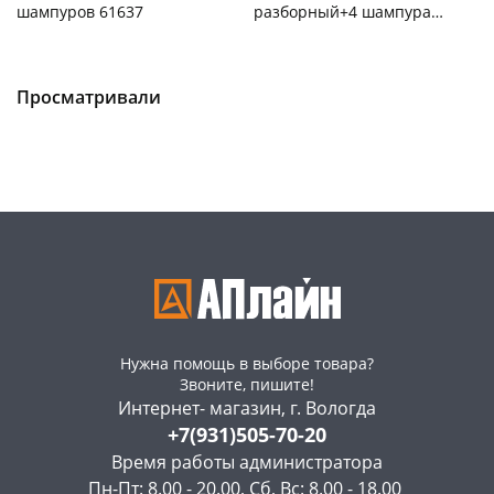
шампуров 61637
разборный+4 шампура
009380
Чернышевского,
12
Конева, 36
4 шт
склад
шт
Пошехонское ш, 18
1 шт
Чернышевского,
2
Код товара
119888
147а
шт
Просматривали
Конева, 36
1 шт
Пошехонское ш, 18
2 шт
Код товара
467500
Нужна помощь в выборе товара?
Звоните, пишите!
Интернет- магазин, г. Вологда
+7(931)505-70-20
Время работы администратора
Пн-Пт: 8.00 - 20.00, Сб, Вс: 8.00 - 18.00